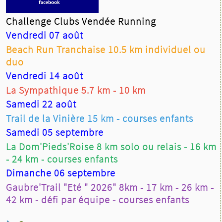
Challenge Clubs Vendée Running
Vendredi 07 août
Beach Run Tranchaise 10.5 km individuel ou
les vainqueurs F&M du 10km
duo
Yasmine Chaillou (Se) Nord Vendée Athlétisme
Vendredi 14 août
47'46"
,
Marie Vinet (Se) Racing Club Nantais
La Sympathique 5.7 km - 10 km
48'08"
,
Nathalie Maionneau (V1) AC la Roche
52'01"
Samedi 22 août
Meverig Ryo (Se) St Sébastien 35'50"
,
Étienne
Trail de la Vinière 15 km - courses enfants
Vinet (Se) ABV les Herbiers 36'31"
,
Maxime
Samedi 05 septembre
Sarazin (Se) AC la Roche 36'43"
La Dom'Pieds'Roise 8 km solo ou relais - 16 km
49 Arrivants
- 24 km - courses enfants
7 Fém soit 14,28%, 5 FFA 71,4%, 3 compét. ; 3
Se, 3 V1, 1 V3
Dimanche 06 septembre
42 H, 33 FFA 59,53%, 19 compét. ; 1 Ca, 1 Es, 16
Gaubre'Trail "Eté " 2026" 8km - 17 km - 26 km -
Se, 13 V1, 6 V2, 4 V3, 1 V4
42 km - défi par équipe - courses enfants
Palmarès
5km
10km
Challenge de