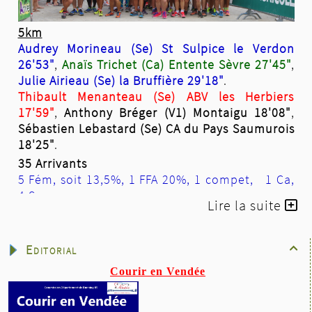
5km
Audrey Morineau (Se) St Sulpice le Verdon
26'53"
,
Anaïs Trichet (Ca) Entente Sèvre 27'45"
,
Julie Airieau (Se) la Bruffière 29'18"
.
Thibault Menanteau (Se) ABV les Herbiers
17'59"
,
Anthony Bréger (V1) Montaigu 18'08"
,
Sébastien Lebastard (Se) CA du Pays Saumurois
18'25"
.
35 Arrivants
5 Fém, soit 13,5%, 1 FFA 20%, 1 compet, 1 Ca,
4 Se.
Lire la suite
30 H 10 FFA 33,33%, 6 compet, 3 Ca, 2 Ju, 2 Es,
13 Se, 3 V1, 3 V2, 3 V3, 1 V4
10km
Editorial

Courir en Vendée