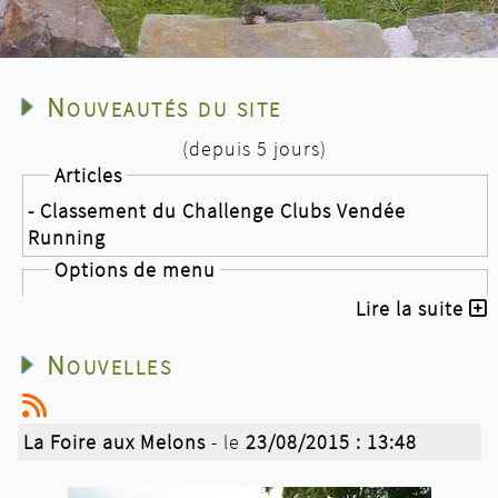
Nouveautés du site
(depuis 5 jours)
Articles
- Classement du Challenge Clubs Vendée
Running
Options de menu
- Challenge Clubs Vendée Running
Lire la suite
Nouvelles
Nouvelles
- Les plages Fautaises
- la course des ridins
- Classement du Challenge Clubs Vendée
La Foire aux Melons
- le
23/08/2015 : 13:48
Running après 8 épreuves sur 8