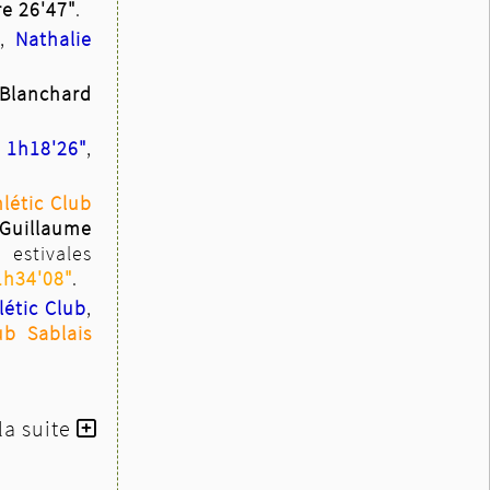
re 26'47"
.
,
Nathalie
 Blanchard
1h18'26"
,
létic Club
Guillaume
estivales
1h34'08"
.
létic Club
,
ub Sablais
 la suite