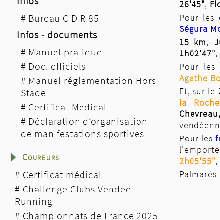
Infos
26'45"
,
Fl
Pour les
#
Bureau C D R 85
Ségura Mo
Infos - documents
15 km
,
J
#
Manuel pratique
1h02'47"
,
#
Doc. officiels
Pour le
Agathe Bo
#
Manuel réglementation Hors
Et, sur le
Stade
la Roche
#
Certificat Médical
Chevrea
#
Déclaration d’organisation
vendéenn
de manifestations sportives
Pour les
f
l'emport
Coureurs
2h05'55"
,
Palmar
#
Certificat médical
#
Challenge Clubs Vendée
Running
#
Championnats de France 2025