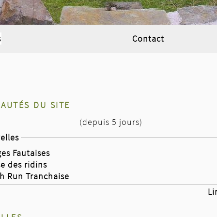
s
Contact
autés du site
(depuis 5 jours)
elles
ges Fautaises
se des ridins
ch Run Tranchaise
Li
lles