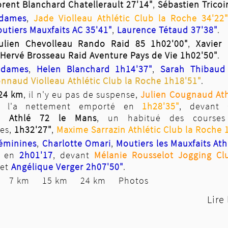
orent Blanchard Chatellerault 27'14"
,
Sébastien Tricoi
dames
,
Jade Violleau Athlétic Club la Roche 34'22"
utiers Mauxfaits AC 35'41"
,
Laurence Tétaud 37'38"
.
ulien Chevolleau Rando Raid 85 1h02'00"
,
Xavier
Hervé Brosseau Raid Aventure Pays de Vie 1h02'50"
.
s
dames
,
Helen Blanchard 1h14'37"
,
Sarah Thibaud 
nnaud Violleau Athlétic Club la Roche 1h18'51"
.
24 km
, il n'y eu pas de suspense,
Julien Cougnaud Ath
l'a nettement emporté en
1h28'35"
, devant
u, Athlé 72 le Mans
, un habitué des courses 
es,
1h32'27"
,
Maxime Sarrazin Athlétic Club la Roche 
éminines
,
Charlotte Omari
,
Moutiers les Mauxfaits Ath
e en
2h01'17
, devant
Mélanie Rousselot Jogging Cl
 et
Angélique Verger 2h07'50"
.
ès
7 km
15 km
24 km
Photos
Lire