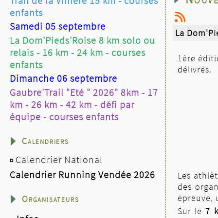
Trail de la Vinière 15 km - courses
enfants
Samedi 05 septembre
La Dom'Pi
La Dom'Pieds'Roise 8 km solo ou
relais - 16 km - 24 km - courses
1ère éditi
enfants
délivrés.
Dimanche 06 septembre
Gaubre'Trail "Eté " 2026" 8km - 17
km - 26 km - 42 km - défi par
équipe - courses enfants
Calendriers
Calendrier National
¤
Calendrier Running Vendée 2026
Les athlè
des organ
épreuve, 
Organisateurs
Sur le
7 