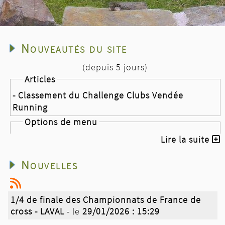
Nouveautés du site
(depuis 5 jours)
Articles
- Classement du Challenge Clubs Vendée
Running
Options de menu
- Challenge Clubs Vendée Running
Lire la suite
Nouvelles
Nouvelles
- Les plages Fautaises
- la course des ridins
- Classement du Challenge Clubs Vendée
1/4 de finale des Championnats de France de
Running après 8 épreuves sur 8
cross - LAVAL
- le
29/01/2026 : 15:29