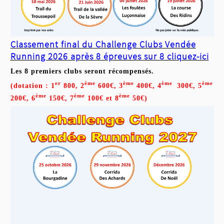
Classement final du Challenge Clubs Vendée
Running 202
6
après 8 épreuves sur 8 cliquez-ici
Les 8 premiers clubs seront récompensés.
er
ème
ème
ème
ème
(dotation : 1
800, 2
600€, 3
400€, 4
300€, 5
ème
ème
ème
200€, 6
150€, 7
100€ et 8
50€)