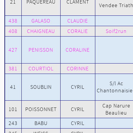
21
PAQUEREAU
CLAMENT
Vendee Triat
438
GALASO
CLAUDIE
408
CHAIGNEAU
CORALIE
Soif2run
427
PENISSON
CORALINE
381
COURTIOL
CORINNE
S/l Ac
41
SOUBLIN
CYRIL
Chantonnaisi
Cap Narure
101
POISSONNET
CYRIL
Beaulieu
243
BABU
CYRIL