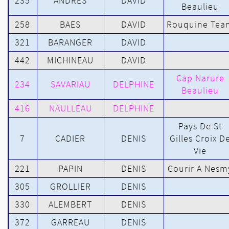
235
ANDRES
DAVID
Beaulieu
258
BAES
DAVID
Rouquine Tea
321
BARANGER
DAVID
442
MICHINEAU
DAVID
Cap Narure
234
SAVARIAU
DELPHINE
Beaulieu
416
NAULLEAU
DELPHINE
Pays De St
7
CADIER
DENIS
Gilles Croix D
Vie
221
PAPIN
DENIS
Courir A Nesm
305
GROLLIER
DENIS
330
ALEMBERT
DENIS
372
GARREAU
DENIS