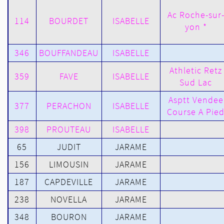
Ac Roche-sur
114
BOURDET
ISABELLE
yon *
346
BOUFFANDEAU
ISABELLE
Athletic Retz
359
FAVE
ISABELLE
Sud Lac
Asptt Vendee
377
PERACHON
ISABELLE
Course A Pie
398
PROUTEAU
ISABELLE
65
JUDIT
JARAME
156
LIMOUSIN
JARAME
187
CAPDEVILLE
JARAME
238
NOVELLA
JARAME
348
BOURON
JARAME