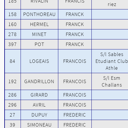
185
RIVALIN
FRANCIS
riez
158
PONTHOREAU
FRANCK
160
HERMEL
FRANCK
278
MINET
FRANCK
397
POT
FRANCK
S/l Sables
84
LOGEAIS
FRANCOIS
Etudiant Clu
Athle
S/l Esm
192
GANDRILLON
FRANCOIS
Challans
286
GIRARD
FRANCOIS
296
AVRIL
FRANCOIS
27
DUPUY
FREDERIC
39
SIMONEAU
FREDERIC