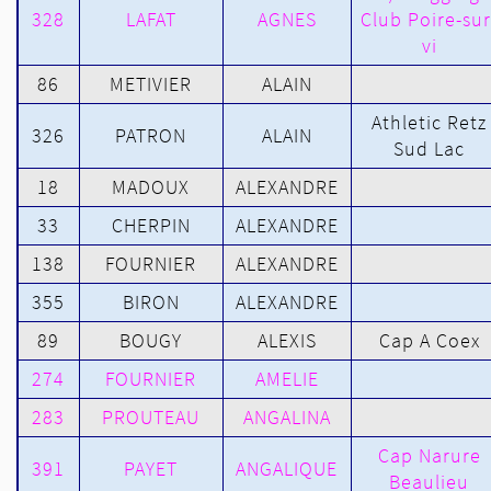
328
LAFAT
AGNES
Club Poire-sur
vi
86
METIVIER
ALAIN
Athletic Retz
326
PATRON
ALAIN
Sud Lac
18
MADOUX
ALEXANDRE
33
CHERPIN
ALEXANDRE
138
FOURNIER
ALEXANDRE
355
BIRON
ALEXANDRE
89
BOUGY
ALEXIS
Cap A Coex
274
FOURNIER
AMELIE
283
PROUTEAU
ANGALINA
Cap Narure
391
PAYET
ANGALIQUE
Beaulieu