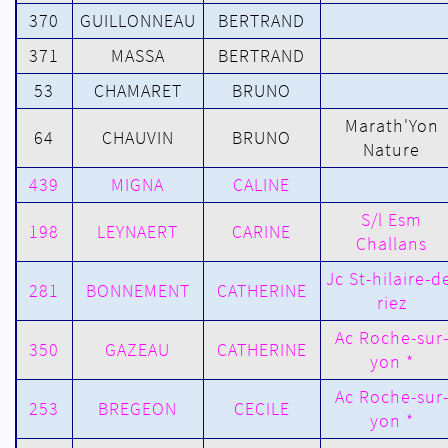
370
GUILLONNEAU
BERTRAND
371
MASSA
BERTRAND
53
CHAMARET
BRUNO
Marath'Yon
64
CHAUVIN
BRUNO
Nature
439
MIGNA
CALINE
S/l Esm
198
LEYNAERT
CARINE
Challans
Jc St-hilaire-d
281
BONNEMENT
CATHERINE
riez
Ac Roche-sur
350
GAZEAU
CATHERINE
yon *
Ac Roche-sur
253
BREGEON
CECILE
yon *