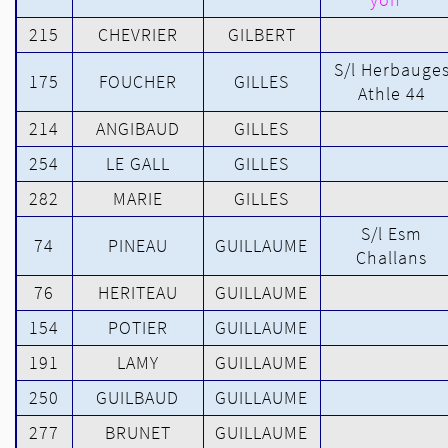
215
CHEVRIER
GILBERT
S/l Herbauge
175
FOUCHER
GILLES
Athle 44
214
ANGIBAUD
GILLES
254
LE GALL
GILLES
282
MARIE
GILLES
S/l Esm
74
PINEAU
GUILLAUME
Challans
76
HERITEAU
GUILLAUME
154
POTIER
GUILLAUME
191
LAMY
GUILLAUME
250
GUILBAUD
GUILLAUME
277
BRUNET
GUILLAUME