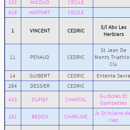
332
MICOUD
CECILE
418
HOFFART
CECILE
S/l Abv Les
1
VINCENT
CEDRIC
Herbiers
St Jean De
11
PENAUD
CEDRIC
Monts Triathl
Clu
14
GUIBERT
CEDRIC
Entente Sevr
284
DESSIER
CEDRIC
Guiboles Et
433
DUFIEF
CHANTAL
Gambettes
Jc St-hilaire-d
161
BEDON
CHARLINE
riez