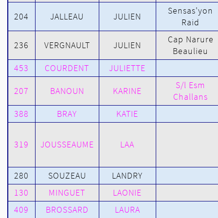
Sensas'yon
204
JALLEAU
JULIEN
Raid
Cap Narure
236
VERGNAULT
JULIEN
Beaulieu
453
COURDENT
JULIETTE
S/l Esm
207
BANOUN
KARINE
Challans
388
BRAY
KATIE
319
JOUSSEAUME
LAA
280
SOUZEAU
LANDRY
130
MINGUET
LAONIE
409
BROSSARD
LAURA