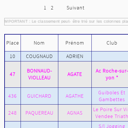
1
2
Suivant
IMPORTANT : Le classement peut- être trié sur les colonnes pla
Place
Nom
Prénom
Club
10
COUGNAUD
ADRIEN
BONNAUD-
Ac Roche-sur
47
AGATE
VIOLLEAU
yon *
Guiboles Et
436
GUICHARD
AGATHE
Gambettes
Le Poire Sur V
248
PAQUEREAU
AGNAS
Vendee Triat
S/l Jogging