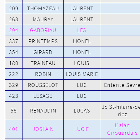
209
THOMAZEAU
LAURENT
263
MAURAY
LAURENT
294
GABORIAU
LEA
337
PRINTEMPS
LIONEL
354
GIRARD
LIONEL
180
TRAINEAU
LOUIS
222
ROBIN
LOUIS MARIE
329
ROUSSELOT
LUC
Entente Sevr
423
LESAGE
LUC
Jc St-hilaire-d
58
RENAUDIN
LUCAS
riez
L'alan
401
JOSLAIN
LUCIE
Girouardais