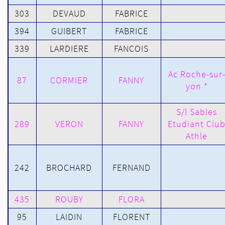
303
DEVAUD
FABRICE
394
GUIBERT
FABRICE
339
LARDIERE
FANCOIS
Ac Roche-sur
87
CORMIER
FANNY
yon *
S/l Sables
289
VERON
FANNY
Etudiant Clu
Athle
242
BROCHARD
FERNAND
435
ROUBY
FLORA
95
LAIDIN
FLORENT