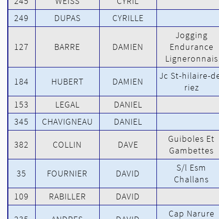
245
WEISS
CYRIL
249
DUPAS
CYRILLE
Jogging
127
BARRE
DAMIEN
Endurance
Ligneronnais
Jc St-hilaire-d
184
HUBERT
DAMIEN
riez
153
LEGAL
DANIEL
345
CHAVIGNEAU
DANIEL
Guiboles Et
382
COLLIN
DAVE
Gambettes
S/l Esm
35
FOURNIER
DAVID
Challans
109
RABILLER
DAVID
Cap Narure