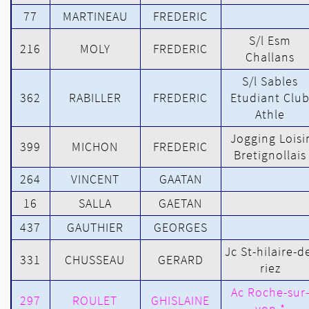
77
MARTINEAU
FREDERIC
S/l Esm
216
MOLY
FREDERIC
Challans
S/l Sables
362
RABILLER
FREDERIC
Etudiant Clu
Athle
Jogging Loisi
399
MICHON
FREDERIC
Bretignollais
264
VINCENT
GAATAN
16
SALLA
GAETAN
437
GAUTHIER
GEORGES
Jc St-hilaire-d
331
CHUSSEAU
GERARD
riez
Ac Roche-sur
297
ROULET
GHISLAINE
yon *