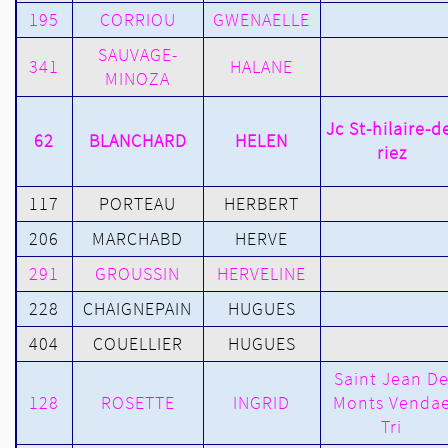
195
CORRIOU
GWENAELLE
SAUVAGE-
341
HALANE
MINOZA
Jc St-hilaire-d
62
BLANCHARD
HELEN
riez
117
PORTEAU
HERBERT
206
MARCHABD
HERVE
291
GROUSSIN
HERVELINE
228
CHAIGNEPAIN
HUGUES
404
COUELLIER
HUGUES
Saint Jean D
128
ROSETTE
INGRID
Monts Venda
Tri