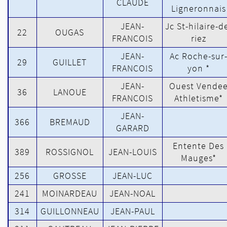
CLAUDE
Ligneronnais
JEAN-
Jc St-hilaire-d
22
OUGAS
FRANCOIS
riez
JEAN-
Ac Roche-sur
29
GUILLET
FRANCOIS
yon *
JEAN-
Ouest Vende
36
LANOUE
FRANCOIS
Athletisme*
JEAN-
366
BREMAUD
GARARD
Entente Des
389
ROSSIGNOL
JEAN-LOUIS
Mauges*
256
GROSSE
JEAN-LUC
241
MOINARDEAU
JEAN-NOAL
314
GUILLONNEAU
JEAN-PAUL