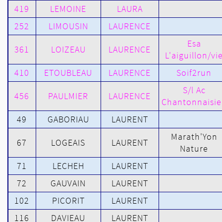
419
LEMOINE
LAURA
252
LIMOUSIN
LAURENCE
Esa
361
LOIZEAU
LAURENCE
L'aiguillon/vi
410
ETOUBLEAU
LAURENCE
Soif2run
S/l Ac
456
PAULMIER
LAURENCE
Chantonnaisi
49
GABORIAU
LAURENT
Marath'Yon
67
LOGEAIS
LAURENT
Nature
71
LECHEH
LAURENT
72
GAUVAIN
LAURENT
102
PICORIT
LAURENT
116
DAVIEAU
LAURENT