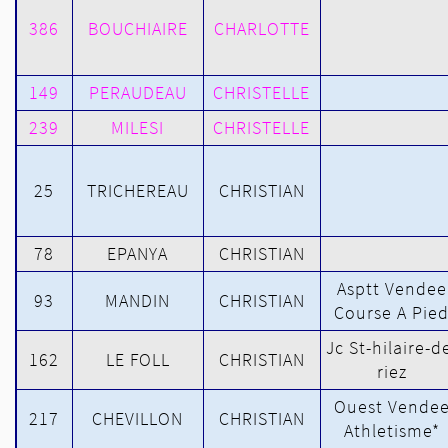
386
BOUCHIAIRE
CHARLOTTE
149
PERAUDEAU
CHRISTELLE
239
MILESI
CHRISTELLE
25
TRICHEREAU
CHRISTIAN
78
EPANYA
CHRISTIAN
Asptt Vendee
93
MANDIN
CHRISTIAN
Course A Pie
Jc St-hilaire-d
162
LE FOLL
CHRISTIAN
riez
Ouest Vende
217
CHEVILLON
CHRISTIAN
Athletisme*