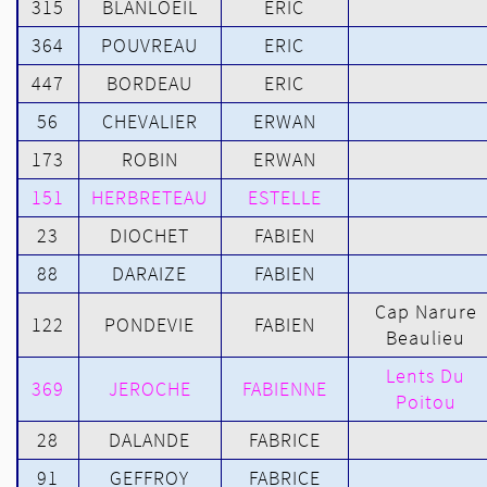
315
BLANLOEIL
ERIC
364
POUVREAU
ERIC
447
BORDEAU
ERIC
56
CHEVALIER
ERWAN
173
ROBIN
ERWAN
151
HERBRETEAU
ESTELLE
23
DIOCHET
FABIEN
88
DARAIZE
FABIEN
Cap Narure
122
PONDEVIE
FABIEN
Beaulieu
Lents Du
369
JEROCHE
FABIENNE
Poitou
28
DALANDE
FABRICE
91
GEFFROY
FABRICE