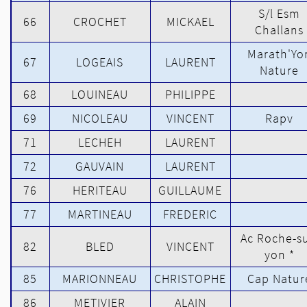
S/l Esm
66
CROCHET
MICKAEL
Challans
Marath'Yo
67
LOGEAIS
LAURENT
Nature
68
LOUINEAU
PHILIPPE
69
NICOLEAU
VINCENT
Rapv
71
LECHEH
LAURENT
72
GAUVAIN
LAURENT
76
HERITEAU
GUILLAUME
77
MARTINEAU
FREDERIC
Ac Roche-su
82
BLED
VINCENT
yon *
85
MARIONNEAU
CHRISTOPHE
Cap Natur
86
METIVIER
ALAIN