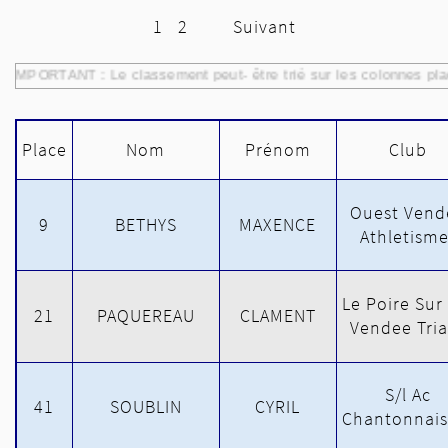
1
2
Suivant
IMPORTANT : Le classement peut- être trié sur les colonnes pla
Place
Nom
Prénom
Club
Ouest Vend
9
BETHYS
MAXENCE
Athletisme
Le Poire Sur
21
PAQUEREAU
CLAMENT
Vendee Tria
S/l Ac
41
SOUBLIN
CYRIL
Chantonnais