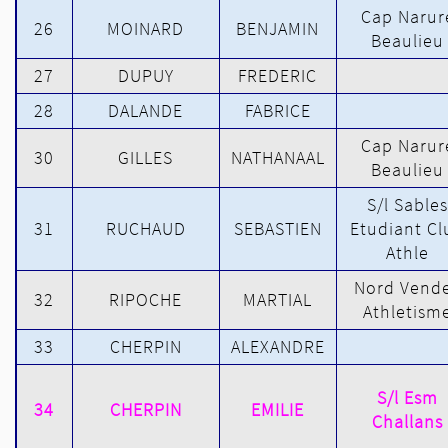
Cap Narur
26
MOINARD
BENJAMIN
Beaulieu
27
DUPUY
FREDERIC
28
DALANDE
FABRICE
Cap Narur
30
GILLES
NATHANAAL
Beaulieu
S/l Sables
31
RUCHAUD
SEBASTIEN
Etudiant Cl
Athle
Nord Vend
32
RIPOCHE
MARTIAL
Athletism
33
CHERPIN
ALEXANDRE
S/l Esm
34
CHERPIN
EMILIE
Challans