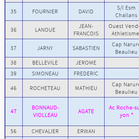
S/l Esm
35
FOURNIER
DAVID
Challans
JEAN-
Ouest Vend
36
LANOUE
FRANCOIS
Athletisme
Cap Narur
37
JARNY
SABASTIEN
Beaulieu
38
BELLEVILE
JEROME
39
SIMONEAU
FREDERIC
Cap Narur
46
ROCHETEAU
MATHIEU
Beaulieu
BONNAUD-
Ac Roche-su
47
AGATE
VIOLLEAU
yon *
56
CHEVALIER
ERWAN