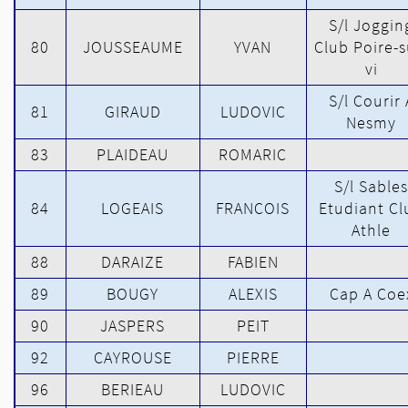
S/l Joggin
80
JOUSSEAUME
YVAN
Club Poire-s
vi
S/l Courir 
81
GIRAUD
LUDOVIC
Nesmy
83
PLAIDEAU
ROMARIC
S/l Sables
84
LOGEAIS
FRANCOIS
Etudiant Cl
Athle
88
DARAIZE
FABIEN
89
BOUGY
ALEXIS
Cap A Coe
90
JASPERS
PEIT
92
CAYROUSE
PIERRE
96
BERIEAU
LUDOVIC