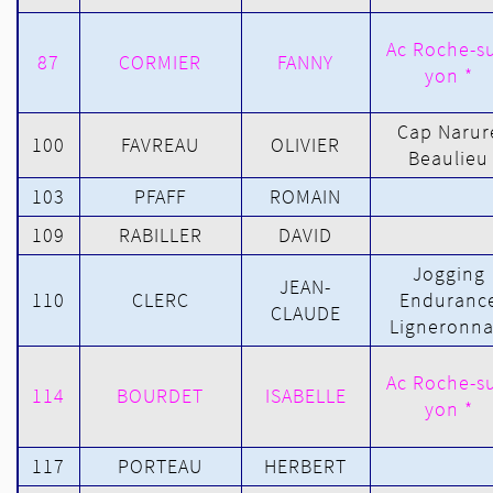
Ac Roche-su
87
CORMIER
FANNY
yon *
Cap Narur
100
FAVREAU
OLIVIER
Beaulieu
103
PFAFF
ROMAIN
109
RABILLER
DAVID
Jogging
JEAN-
110
CLERC
Enduranc
CLAUDE
Ligneronna
Ac Roche-su
114
BOURDET
ISABELLE
yon *
117
PORTEAU
HERBERT