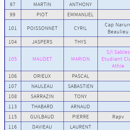
97
MARTIN
ANTHONY
99
PIOT
EMMANUEL
Cap Narur
101
POISSONNET
CYRIL
Beaulieu
104
JASPERS
THYS
S/l Sables
105
MAUDET
MARION
Etudiant Cl
Athle
106
ORIEUX
PASCAL
107
NAULEAU
SABASTIEN
108
SARRAZIN
TONY
113
THABARD
ARNAUD
115
GUILBAUD
PIERRE
Rapv
116
DAVIEAU
LAURENT