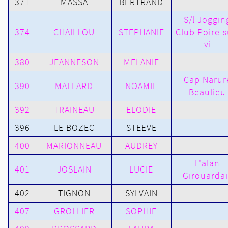
371
MASSA
BERTRAND
S/l Joggin
374
CHAILLOU
STEPHANIE
Club Poire-s
vi
380
JEANNESON
MELANIE
Cap Narur
390
MALLARD
NOAMIE
Beaulieu
392
TRAINEAU
ELODIE
396
LE BOZEC
STEEVE
400
MARIONNEAU
AUDREY
L'alan
401
JOSLAIN
LUCIE
Girouardai
402
TIGNON
SYLVAIN
407
GROLLIER
SOPHIE