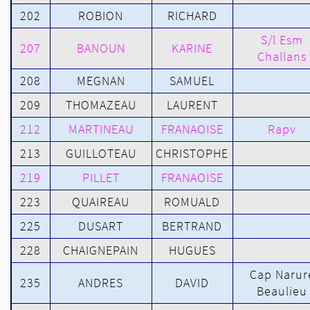
202
ROBION
RICHARD
S/l Esm
207
BANOUN
KARINE
Challans
208
MEGNAN
SAMUEL
209
THOMAZEAU
LAURENT
212
MARTINEAU
FRANAOISE
Rapv
213
GUILLOTEAU
CHRISTOPHE
219
PILLET
FRANAOISE
223
QUAIREAU
ROMUALD
225
DUSART
BERTRAND
228
CHAIGNEPAIN
HUGUES
Cap Narur
235
ANDRES
DAVID
Beaulieu