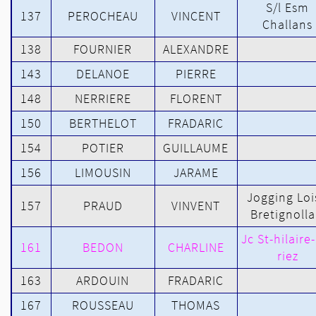
S/l Esm
137
PEROCHEAU
VINCENT
Challans
138
FOURNIER
ALEXANDRE
143
DELANOE
PIERRE
148
NERRIERE
FLORENT
150
BERTHELOT
FRADARIC
154
POTIER
GUILLAUME
156
LIMOUSIN
JARAME
Jogging Loi
157
PRAUD
VINVENT
Bretignolla
Jc St-hilaire
161
BEDON
CHARLINE
riez
163
ARDOUIN
FRADARIC
167
ROUSSEAU
THOMAS