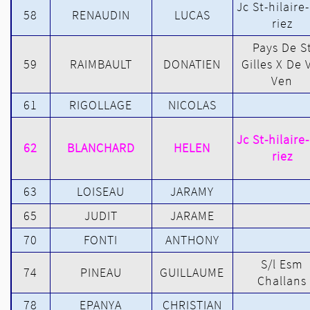
Jc St-hilaire
58
RENAUDIN
LUCAS
riez
Pays De S
59
RAIMBAULT
DONATIEN
Gilles X De 
Ven
61
RIGOLLAGE
NICOLAS
Jc St-hilaire
62
BLANCHARD
HELEN
riez
63
LOISEAU
JARAMY
65
JUDIT
JARAME
70
FONTI
ANTHONY
S/l Esm
74
PINEAU
GUILLAUME
Challans
78
EPANYA
CHRISTIAN