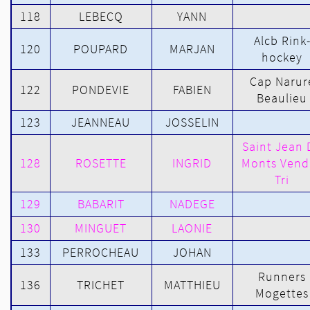
118
LEBECQ
YANN
Alcb Rink
120
POUPARD
MARJAN
hockey
Cap Narur
122
PONDEVIE
FABIEN
Beaulieu
123
JEANNEAU
JOSSELIN
Saint Jean 
128
ROSETTE
INGRID
Monts Vend
Tri
129
BABARIT
NADEGE
130
MINGUET
LAONIE
133
PERROCHEAU
JOHAN
Runners
136
TRICHET
MATTHIEU
Mogettes