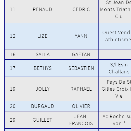
St Jean D
11
PENAUD
CEDRIC
Monts Triath
Clu
Ouest Vend
12
LIZE
YANN
Athletisme
16
SALLA
GAETAN
S/l Esm
17
BETHYS
SEBASTIEN
Challans
Pays De S
19
JOLLY
RAPHAEL
Gilles Croix
Vie
20
BURGAUD
OLIVIER
JEAN-
Ac Roche-su
29
GUILLET
FRANCOIS
yon *