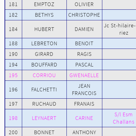
181
EMPTOZ
OLIVIER
182
BETHYS
CHRISTOPHE
Jc St-hilaire
184
HUBERT
DAMIEN
riez
188
LEBRETON
BENOIT
190
GIRARD
RAGIS
194
BOUFFARD
PASCAL
195
CORRIOU
GWENAELLE
JEAN
196
FALCHETTI
FRANCOIS
197
RUCHAUD
FRANAIS
S/l Esm
198
LEYNAERT
CARINE
Challans
200
BONNET
ANTHONY