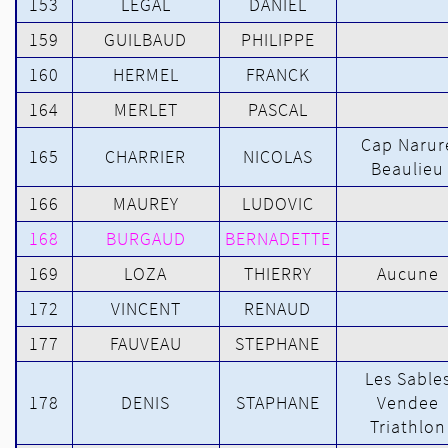
153
LEGAL
DANIEL
159
GUILBAUD
PHILIPPE
160
HERMEL
FRANCK
164
MERLET
PASCAL
Cap Narur
165
CHARRIER
NICOLAS
Beaulieu
166
MAUREY
LUDOVIC
168
BURGAUD
BERNADETTE
169
LOZA
THIERRY
Aucune
172
VINCENT
RENAUD
177
FAUVEAU
STEPHANE
Les Sable
178
DENIS
STAPHANE
Vendee
Triathlon