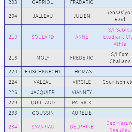
203
GARRIOU
FRADARIC
Sensas'yo
204
JALLEAU
JULIEN
Raid
S/l Sables
210
SOULARD
ANNE
Etudiant Cl
Athle
S/l Esm
216
MOLY
FREDERIC
Challans
220
FRISCHKNECHT
THOMAS
224
VALEAU
VIRGILE
Courlisch'c
226
JACQUIER
VIANNEY
229
QUILLAUD
PATRICK
233
GOUSSIN
AURELIE
Cap Narur
234
SAVARIAU
DELPHINE
Beaulieu