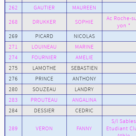
262
GAUTIER
MAUREEN
Ac Roche-su
268
DRUKKER
SOPHIE
yon *
269
PICARD
NICOLAS
271
LOUINEAU
MARINE
274
FOURNIER
AMELIE
275
LAMOTHE
SEBASTIEN
276
PRINCE
ANTHONY
280
SOUZEAU
LANDRY
283
PROUTEAU
ANGALINA
284
DESSIER
CEDRIC
S/l Sables
289
VERON
FANNY
Etudiant Cl
Athle