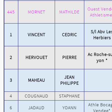
Ouest Vend
445
MORNET
MATHILDE
Athletisme
S/l Abv Le
1
VINCENT
CEDRIC
Herbiers
Ac Roche-su
2
HERVOUET
PIERRE
yon *
JEAN
3
MAHEAU
PHILIPPE
4
COUGNAUD
STAPHANE
Athle Boca
6
JADAUD
YOANN
Vendee*