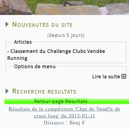
Nouveautés du site
(depuis 5 jours)
Articles
- Classement du Challenge Clubs Vendée
Running
Options de menu
- Challenge Clubs Vendée Running
Lire la suite
Nouvelles
Recherche resultats
- Les plages Fautaises
- la course des ridins
Retour page Résultats
- Classement du Challenge Clubs Vendée
Résultats de la compétition 'Chpt de Vend?e de
Running après 8 épreuves sur 8
cross long' du 2015-01-11
Distance : Benj F