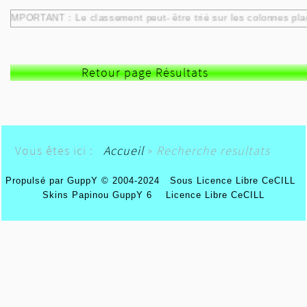
IMPORTANT : Le classement peut- être trié sur les colonnes pla
Retour page Résultats
Vous êtes ici :
Accueil
»
Recherche resultats
Propulsé par GuppY
© 2004-2024
Sous Licence Libre CeCILL
Skins Papinou GuppY 6
Licence Libre CeCILL