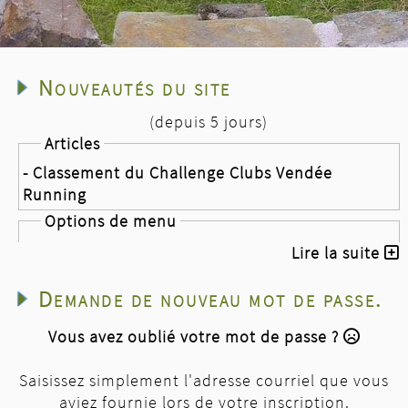
Nouveautés du site
(depuis 5 jours)
Articles
- Classement du Challenge Clubs Vendée
Running
Options de menu
- Challenge Clubs Vendée Running
Lire la suite
Nouvelles
Demande de nouveau mot de passe.
- Les plages Fautaises
- la course des ridins
Vous avez oublié votre mot de passe ?
- Classement du Challenge Clubs Vendée
Running après 8 épreuves sur 8
Saisissez simplement l'adresse courriel que vous
aviez fournie lors de votre inscription.