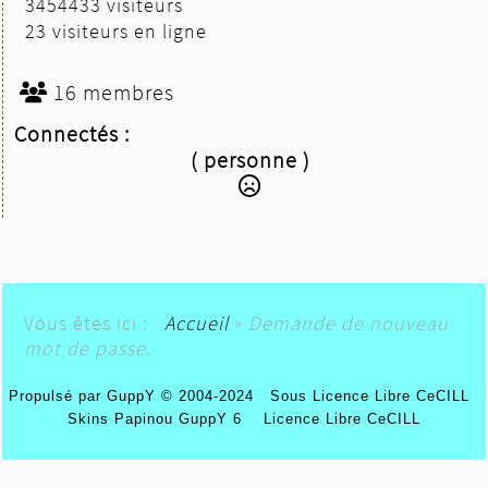
3454433 visiteurs
23 visiteurs en ligne
16 membres
Connectés :
( personne )
Vous êtes ici :
Accueil
»
Demande de nouveau
mot de passe.
Propulsé par GuppY
© 2004-2024
Sous Licence Libre CeCILL
Skins Papinou GuppY 6
Licence Libre CeCILL