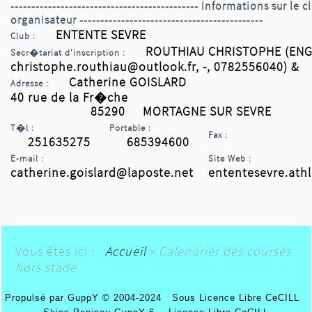
--------------------------------------------- Informations sur le c
organisateur --------------------------------------------
ENTENTE SEVRE
Club :
ROUTHIAU CHRISTOPHE (ENG
Secr�tariat d'inscription :
christophe.routhiau@outlook.fr, -, 0782556040) &
Catherine GOISLARD
Adresse :
40 rue de la Fr�che
85290 MORTAGNE SUR SEVRE
T�l :
Portable :
Fax :
251635275
685394600
E-mail :
Site Web :
catherine.goislard@laposte.net
ententesevre.ath
Vous êtes ici :
Accueil
»
Calendrier des courses
hors stade
Propulsé par GuppY
© 2004-2024
Sous Licence Libre CeCILL