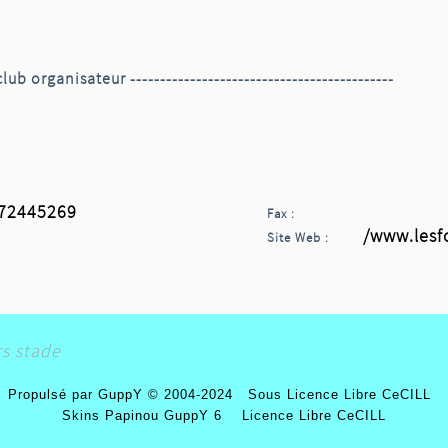
club organisateur --------------------------------------------
2445269
Fax :
/www.lesf
Site Web :
rs stade
Propulsé par GuppY
© 2004-2024
Sous Licence Libre CeCILL
Skins Papinou GuppY 6
Licence Libre CeCILL