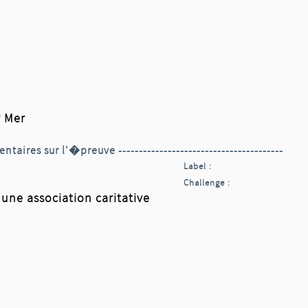
 Mer
ntaires sur l'�preuve ----------------------------------------
Label :
Challenge :
ne association caritative