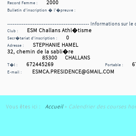
2000
Record Femme :
Bulletin d'inscription � l'�preuve :
--------------------------------------------- Informations sur le 
ESM Challans Athl�tisme
Club :
0
Secr�tariat d'inscription :
STEPHANIE HAMEL
Adresse :
32, chemin de la sabli�re
85300 CHALLANS
672445269
67
T�l :
Portable :
ESMCA.PRESIDENCE@GMAIL.COM
E-mail :
Vous êtes ici :
Accueil
»
Calendrier des courses ho