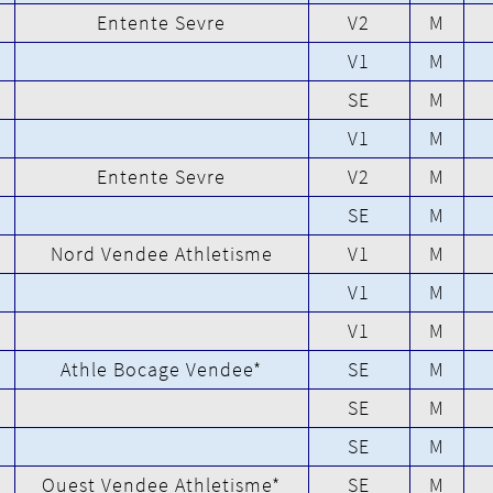
Entente Sevre
V2
M
V1
M
SE
M
V1
M
Entente Sevre
V2
M
SE
M
Nord Vendee Athletisme
V1
M
V1
M
V1
M
Athle Bocage Vendee*
SE
M
SE
M
SE
M
Ouest Vendee Athletisme*
SE
M