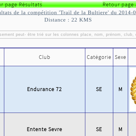
r page Résultats
Retour page 
ltats de la compétition 'Trail de la Bultiere' du 2014-
Distance : 22 KMS
ment peut- être trié sur les colonnes place, nom, prénom, club, 
Club
Catégorie
Sexe
Endurance 72
SE
M
Entente Sevre
SE
M