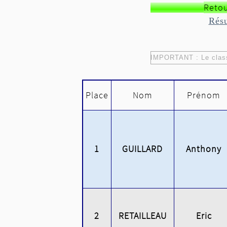
Retou
Résu
IMPORTANT : Le classe
Place
Nom
Prénom
1
GUILLARD
Anthony
2
RETAILLEAU
Eric