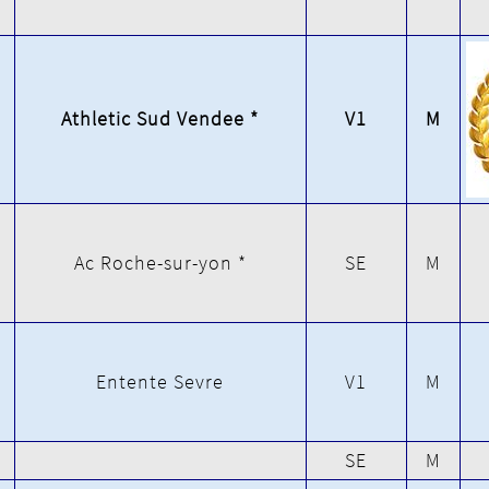
Athletic Sud Vendee *
V1
M
Ac Roche-sur-yon *
SE
M
Entente Sevre
V1
M
SE
M