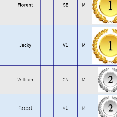
Florent
SE
M
Jacky
V1
M
William
CA
M
Pascal
V1
M