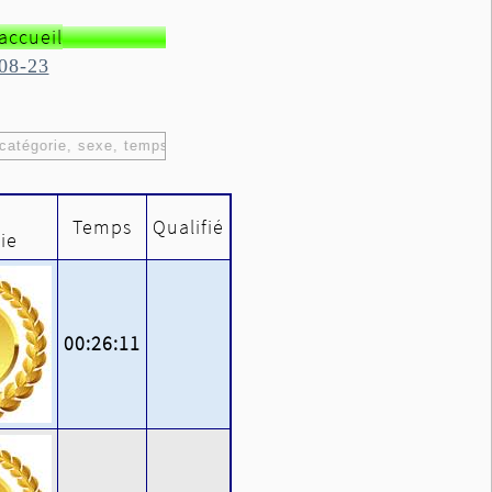
accueil
08-23
catégorie, sexe, temps.
Temps
Qualifié
ie
00:26:11