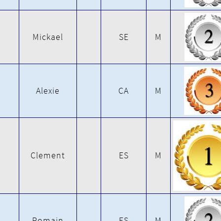
Mickael
SE
M
Alexie
CA
M
Clement
ES
M
Romain
ES
M