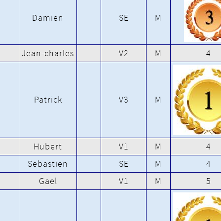
Damien
SE
M
Jean-charles
V2
M
4
Patrick
V3
M
Hubert
V1
M
4
Sebastien
SE
M
4
Gael
V1
M
5