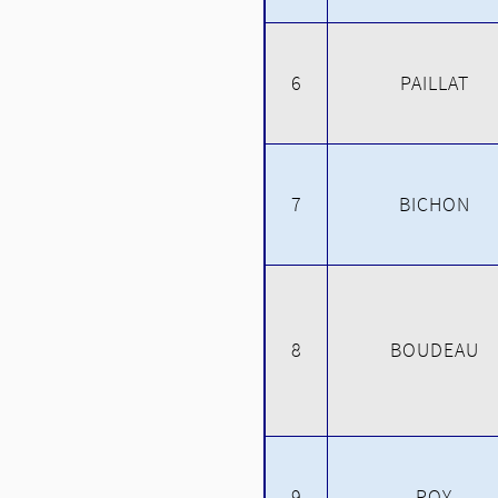
6
PAILLAT
7
BICHON
8
BOUDEAU
9
ROY