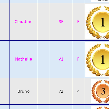
Claudine
SE
F
Nathalie
V1
F
Bruno
V2
M