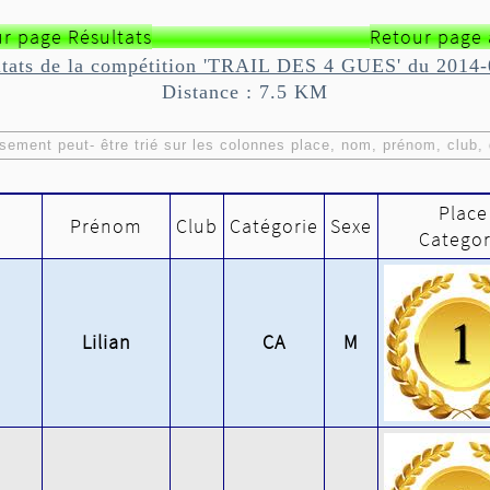
r page Résultats
Retour page 
 après 8 épreuves sur 8
ltats de la compétition 'TRAIL DES 4 GUES' du 2014-
Distance : 7.5 KM
ment peut- être trié sur les colonnes place, nom, prénom, club, 
Place
Prénom
Club
Catégorie
Sexe
Categor
Lilian
CA
M