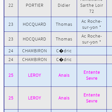
22
PORTIER
Didier
Sarthe Loir
72
Ac Roche-
23
HOCQUARD
Thomas
sur-yon *
Ac Roche-
23
HOCQUARD
Thomas
sur-yon *
24
CHAMBIRON
C�dric
24
CHAMBIRON
C�dric
Entente
25
LEROY
Anais
Sevre
Entente
25
LEROY
Anais
Sevre