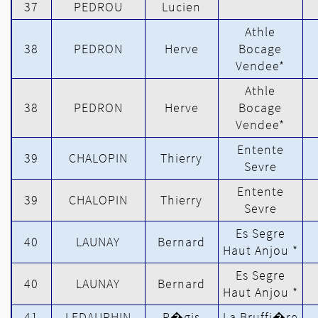
37
PEDROU
Lucien
Athle
38
PEDRON
Herve
Bocage
Vendee*
Athle
38
PEDRON
Herve
Bocage
Vendee*
Entente
39
CHALOPIN
Thierry
Sevre
Entente
39
CHALOPIN
Thierry
Sevre
Es Segre
40
LAUNAY
Bernard
Haut Anjou *
Es Segre
40
LAUNAY
Bernard
Haut Anjou *
41
LEDAUPHIN
R�gis
La Bruffi�re