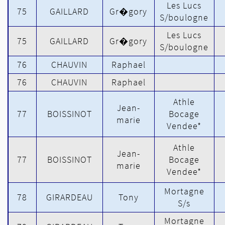
Les Lucs
75
GAILLARD
Gr�gory
S/boulogne
Les Lucs
75
GAILLARD
Gr�gory
S/boulogne
76
CHAUVIN
Raphael
76
CHAUVIN
Raphael
Athle
Jean-
77
BOISSINOT
Bocage
marie
Vendee*
Athle
Jean-
77
BOISSINOT
Bocage
marie
Vendee*
Mortagne
78
GIRARDEAU
Tony
S/s
Mortagne