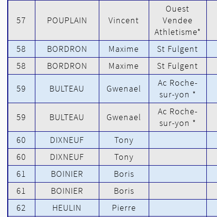
Ouest
57
POUPLAIN
Vincent
Vendee
Athletisme*
58
BORDRON
Maxime
St Fulgent
58
BORDRON
Maxime
St Fulgent
Ac Roche-
59
BULTEAU
Gwenael
sur-yon *
Ac Roche-
59
BULTEAU
Gwenael
sur-yon *
60
DIXNEUF
Tony
60
DIXNEUF
Tony
61
BOINIER
Boris
61
BOINIER
Boris
62
HEULIN
Pierre