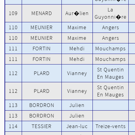
La
109
MENARD
Aur�lien
Guyonni�re
110
MEUNIER
Maxime
Angers
110
MEUNIER
Maxime
Angers
111
FORTIN
Mehdi
Mouchamps
111
FORTIN
Mehdi
Mouchamps
St Quentin
112
PLARD
Vianney
En Mauges
St Quentin
112
PLARD
Vianney
En Mauges
113
BORDRON
Julien
113
BORDRON
Julien
114
TESSIER
Jean-luc
Treize-vents