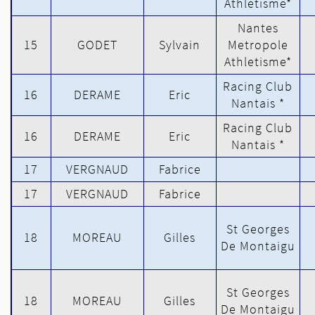
Athletisme*
Nantes
15
GODET
Sylvain
Metropole
Athletisme*
Racing Club
16
DERAME
Eric
Nantais *
Racing Club
16
DERAME
Eric
Nantais *
17
VERGNAUD
Fabrice
17
VERGNAUD
Fabrice
St Georges
18
MOREAU
Gilles
De Montaigu
St Georges
18
MOREAU
Gilles
De Montaigu