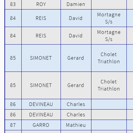
83
ROY
Damien
Mortagne
84
REIS
David
S/s
Mortagne
84
REIS
David
S/s
Cholet
85
SIMONET
Gerard
Triathlon
Cholet
85
SIMONET
Gerard
Triathlon
86
DEVINEAU
Charles
86
DEVINEAU
Charles
87
GARRO
Mathieu