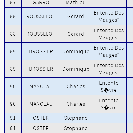
87
GARRO
Mathieu
Entente Des
88
ROUSSELOT
Gerard
Mauges*
Entente Des
88
ROUSSELOT
Gerard
Mauges*
Entente Des
89
BROSSIER
Dominique
Mauges*
Entente Des
89
BROSSIER
Dominique
Mauges*
Entente
90
MANCEAU
Charles
S�vre
Entente
90
MANCEAU
Charles
S�vre
91
OSTER
Stephane
91
OSTER
Stephane