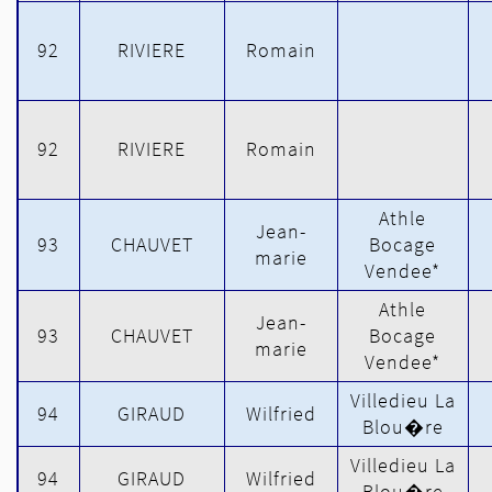
92
RIVIERE
Romain
92
RIVIERE
Romain
Athle
Jean-
93
CHAUVET
Bocage
marie
Vendee*
Athle
Jean-
93
CHAUVET
Bocage
marie
Vendee*
Villedieu La
94
GIRAUD
Wilfried
Blou�re
Villedieu La
94
GIRAUD
Wilfried
Blou�re