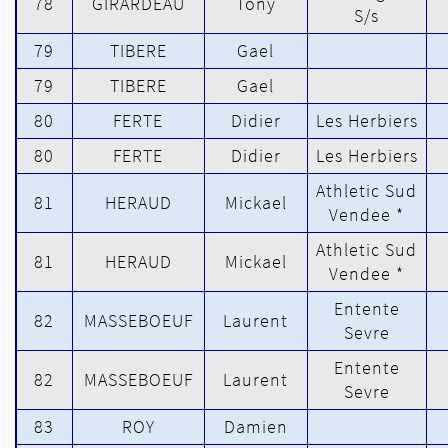
78
GIRARDEAU
Tony
S/s
79
TIBERE
Gael
79
TIBERE
Gael
80
FERTE
Didier
Les Herbiers
80
FERTE
Didier
Les Herbiers
Athletic Sud
81
HERAUD
Mickael
Vendee *
Athletic Sud
81
HERAUD
Mickael
Vendee *
Entente
82
MASSEBOEUF
Laurent
Sevre
Entente
82
MASSEBOEUF
Laurent
Sevre
83
ROY
Damien