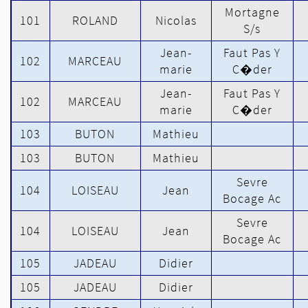
Mortagne
101
ROLAND
Nicolas
S/s
Jean-
Faut Pas Y
102
MARCEAU
marie
C�der
Jean-
Faut Pas Y
102
MARCEAU
marie
C�der
103
BUTON
Mathieu
103
BUTON
Mathieu
Sevre
104
LOISEAU
Jean
Bocage Ac
Sevre
104
LOISEAU
Jean
Bocage Ac
105
JADEAU
Didier
105
JADEAU
Didier