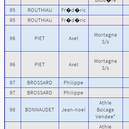
95
ROUTHIAU
Fr�d�ric
95
ROUTHIAU
Fr�d�ric
Mortagne
96
PIET
Axel
S/s
Mortagne
96
PIET
Axel
S/s
97
BROSSARD
Philippe
97
BROSSARD
Philippe
Athle
98
BONNAUDET
Jean-noel
Bocage
Vendee*
Athle