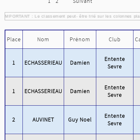
1
2
Suivant
IMPORTANT : Le classement peut- être trié sur les colonnes pla
Place
Nom
Prénom
Club
C
Entente
1
ECHASSERIEAU
Damien
Sevre
Entente
1
ECHASSERIEAU
Damien
Sevre
Entente
2
AUVINET
Guy Noel
Sevre