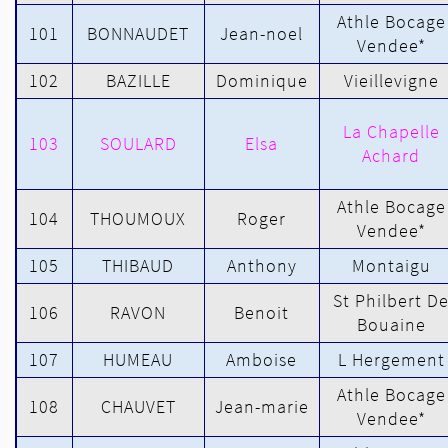
Athle Bocage
101
BONNAUDET
Jean-noel
Vendee*
102
BAZILLE
Dominique
Vieillevigne
La Chapelle
103
SOULARD
Elsa
Achard
Athle Bocage
104
THOUMOUX
Roger
Vendee*
105
THIBAUD
Anthony
Montaigu
St Philbert D
106
RAVON
Benoit
Bouaine
107
HUMEAU
Amboise
L Hergement
Athle Bocage
108
CHAUVET
Jean-marie
Vendee*