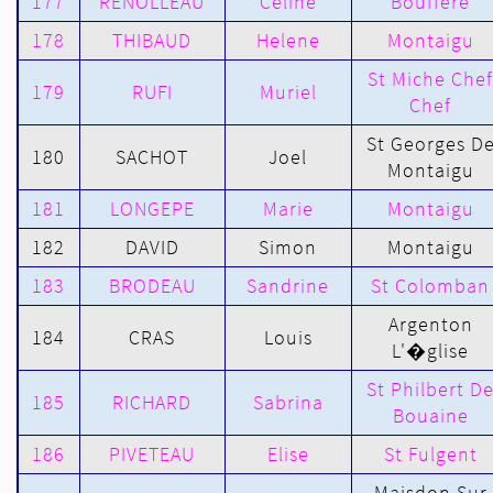
177
RENOLLEAU
Celine
Bouffere
178
THIBAUD
Helene
Montaigu
St Miche Chef
179
RUFI
Muriel
Chef
St Georges D
180
SACHOT
Joel
Montaigu
181
LONGEPE
Marie
Montaigu
182
DAVID
Simon
Montaigu
183
BRODEAU
Sandrine
St Colomban
Argenton
184
CRAS
Louis
L'�glise
St Philbert D
185
RICHARD
Sabrina
Bouaine
186
PIVETEAU
Elise
St Fulgent
Maisdon Sur