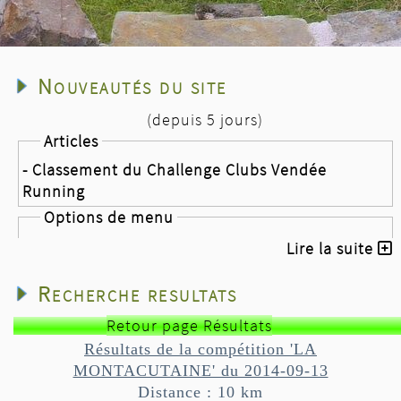
Nouveautés du site
(depuis 5 jours)
Articles
- Classement du Challenge Clubs Vendée
Running
Options de menu
- Challenge Clubs Vendée Running
Lire la suite
Nouvelles
Recherche resultats
- Les plages Fautaises
- la course des ridins
Retour page Résultats
- Classement du Challenge Clubs Vendée
Résultats de la compétition 'LA
Running après 8 épreuves sur 8
MONTACUTAINE' du 2014-09-13
Distance : 10 km