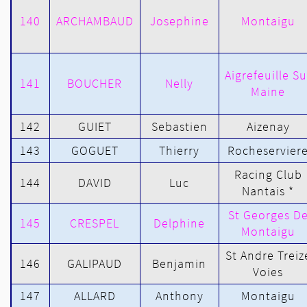
140
ARCHAMBAUD
Josephine
Montaigu
Aigrefeuille Su
141
BOUCHER
Nelly
Maine
142
GUIET
Sebastien
Aizenay
143
GOGUET
Thierry
Rocheservier
Racing Club
144
DAVID
Luc
Nantais *
St Georges D
145
CRESPEL
Delphine
Montaigu
St Andre Treiz
146
GALIPAUD
Benjamin
Voies
147
ALLARD
Anthony
Montaigu