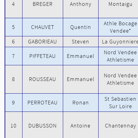
4
BREGER
Anthony
Montaigu
Athle Bocage
5
CHAUVET
Quentin
Vendee*
6
GABORIEAU
Steven
La Guyonnier
Nord Vendee
7
PIFFETEAU
Emmanuel
Athletisme
Nord Vendee
8
ROUSSEAU
Emmanuel
Athletisme
St Sebastien
9
PERROTEAU
Ronan
Sur Loire
10
DUBUSSON
Antoine
Chantennay