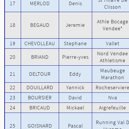
17
MERLOD
Denis
Clisson
Athle Bocage
18
BEGAUD
Jeremie
Vendee*
19
CHEVOLLEAU
Stephane
Vallet
Nord Vendee
20
BRIAND
Pierre-yves
Athletisme
Maubeuge
21
DELTOUR
Eddy
Marathon
22
DOUILLARD
Yannick
Rocheservier
23
BOURSIER
David
Nva
24
BRICAUD
Mickael
Aigrefeuille
Running Val 
25
GOISNARD
Pascal