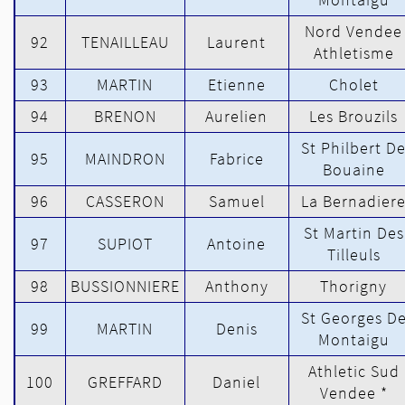
Nord Vendee
92
TENAILLEAU
Laurent
Athletisme
93
MARTIN
Etienne
Cholet
94
BRENON
Aurelien
Les Brouzils
St Philbert D
95
MAINDRON
Fabrice
Bouaine
96
CASSERON
Samuel
La Bernadier
St Martin Des
97
SUPIOT
Antoine
Tilleuls
98
BUSSIONNIERE
Anthony
Thorigny
St Georges D
99
MARTIN
Denis
Montaigu
Athletic Sud
100
GREFFARD
Daniel
Vendee *