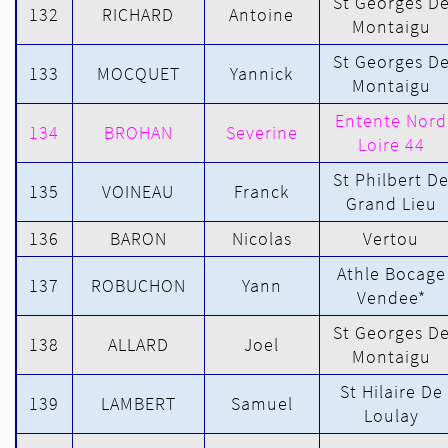
St Georges D
132
RICHARD
Antoine
Montaigu
St Georges D
133
MOCQUET
Yannick
Montaigu
Entente Nord
134
BROHAN
Severine
Loire 44
St Philbert D
135
VOINEAU
Franck
Grand Lieu
136
BARON
Nicolas
Vertou
Athle Bocage
137
ROBUCHON
Yann
Vendee*
St Georges D
138
ALLARD
Joel
Montaigu
St Hilaire De
139
LAMBERT
Samuel
Loulay