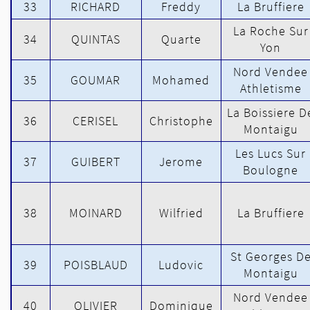
33
RICHARD
Freddy
La Bruffiere
La Roche Sur
34
QUINTAS
Quarte
Yon
Nord Vendee
35
GOUMAR
Mohamed
Athletisme
La Boissiere D
36
CERISEL
Christophe
Montaigu
Les Lucs Sur
37
GUIBERT
Jerome
Boulogne
38
MOINARD
Wilfried
La Bruffiere
St Georges D
39
POISBLAUD
Ludovic
Montaigu
Nord Vendee
40
OLIVIER
Dominique