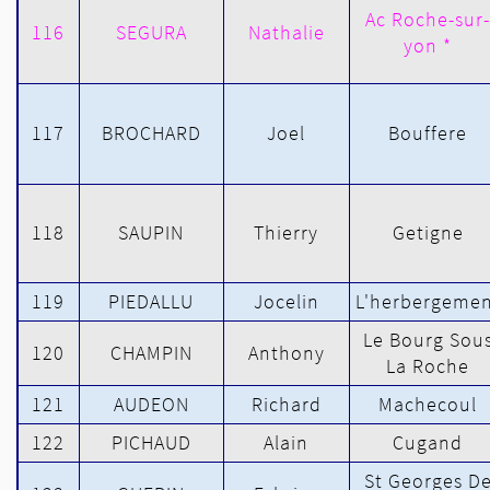
Ac Roche-sur-
116
SEGURA
Nathalie
yon *
117
BROCHARD
Joel
Bouffere
118
SAUPIN
Thierry
Getigne
119
PIEDALLU
Jocelin
L'herbergemen
Le Bourg Sou
120
CHAMPIN
Anthony
La Roche
121
AUDEON
Richard
Machecoul
122
PICHAUD
Alain
Cugand
St Georges D