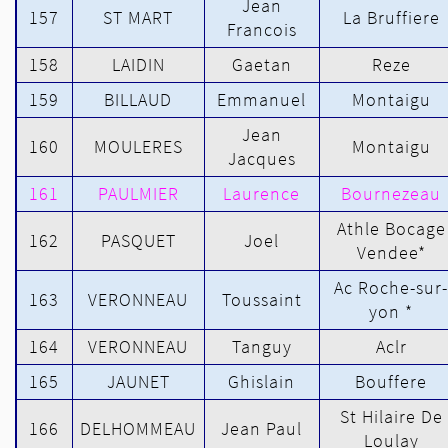
Jean
157
ST MART
La Bruffiere
Francois
158
LAIDIN
Gaetan
Reze
159
BILLAUD
Emmanuel
Montaigu
Jean
160
MOULERES
Montaigu
Jacques
161
PAULMIER
Laurence
Bournezeau
Athle Bocage
162
PASQUET
Joel
Vendee*
Ac Roche-sur-
163
VERONNEAU
Toussaint
yon *
164
VERONNEAU
Tanguy
Aclr
165
JAUNET
Ghislain
Bouffere
St Hilaire De
166
DELHOMMEAU
Jean Paul
Loulay