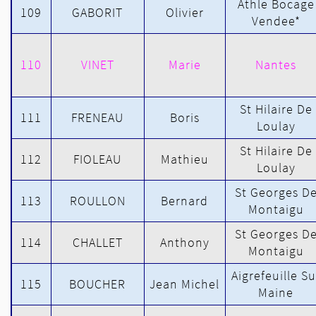
Athle Bocage
109
GABORIT
Olivier
Vendee*
110
VINET
Marie
Nantes
St Hilaire De
111
FRENEAU
Boris
Loulay
St Hilaire De
112
FIOLEAU
Mathieu
Loulay
St Georges D
113
ROULLON
Bernard
Montaigu
St Georges D
114
CHALLET
Anthony
Montaigu
Aigrefeuille Su
115
BOUCHER
Jean Michel
Maine