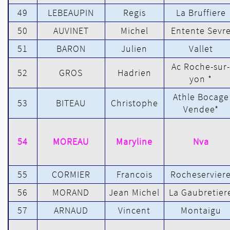
49
LEBEAUPIN
Regis
La Bruffiere
50
AUVINET
Michel
Entente Sevr
51
BARON
Julien
Vallet
Ac Roche-sur-
52
GROS
Hadrien
yon *
Athle Bocage
53
BITEAU
Christophe
Vendee*
54
MOREAU
Maryline
Nva
55
CORMIER
Francois
Rocheservier
56
MORAND
Jean Michel
La Gaubretier
57
ARNAUD
Vincent
Montaigu