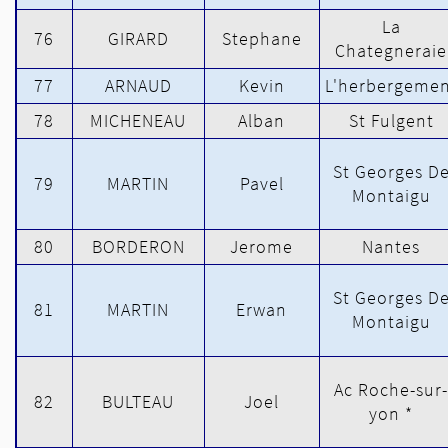
La
76
GIRARD
Stephane
Chategneraie
77
ARNAUD
Kevin
L'herbergemen
78
MICHENEAU
Alban
St Fulgent
St Georges D
79
MARTIN
Pavel
Montaigu
80
BORDERON
Jerome
Nantes
St Georges D
81
MARTIN
Erwan
Montaigu
Ac Roche-sur-
82
BULTEAU
Joel
yon *