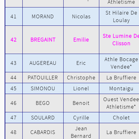
Athletisme
St Hilaire De
41
MORAND
Nicolas
Loulay
Ste Lumine D
42
BREGAINT
Emilie
Clisson
Athle Bocage
43
AUGEREAU
Eric
Vendee*
44
PATOUILLER
Christophe
La Bruffiere
45
SIMONOU
Lionel
Montaigu
Ouest Vende
46
BEGO
Benoit
Athletisme*
47
SOULARD
Cyrille
Cholet
Jean
48
CABARDIS
La Bruffiere
Bernard