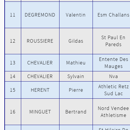
11
DEGREMOND
Valentin
Esm Challans
St Paul En
12
ROUSSIERE
Gildas
Pareds
Entente Des
13
CHEVALIER
Mathieu
Mauges
14
CHEVALIER
Sylvain
Nva
Athletic Retz
15
HERENT
Pierre
Sud Lac
Nord Vendee
16
MINGUET
Bertrand
Athletisme
St Hilaire De