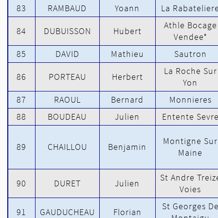
83
RAMBAUD
Yoann
La Rabatelier
Athle Bocage
84
DUBUISSON
Hubert
Vendee*
85
DAVID
Mathieu
Sautron
La Roche Sur
86
PORTEAU
Herbert
Yon
87
RAOUL
Bernard
Monnieres
88
BOUDEAU
Julien
Entente Sevr
Montigne Sur
89
CHAILLOU
Benjamin
Maine
St Andre Treiz
90
DURET
Julien
Voies
St Georges D
91
GAUDUCHEAU
Florian
Montaigu