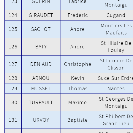
123
GUERIN
Fabrice
Montaigu
124
GIRAUDET
Frederic
Cugand
Moutiers Les
125
SACHOT
Andre
Maufaits
St Hilaire De
126
BATY
Andre
Loulay
St Lumine De
127
DENIAUD
Christophe
Clisson
128
ARNOU
Kevin
Suce Sur Erdr
129
MUSSET
Thomas
Nantes
St Georges D
130
TURPAULT
Maxime
Montaigu
St Philbert D
131
URVOY
Baptiste
Grand Lieu