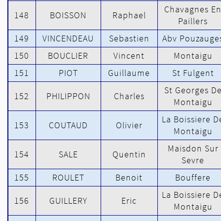
Chavagnes E
148
BOISSON
Raphael
Paillers
149
VINCENDEAU
Sebastien
Abv Pouzauge
150
BOUCLIER
Vincent
Montaigu
151
PIOT
Guillaume
St Fulgent
St Georges D
152
PHILIPPON
Charles
Montaigu
La Boissiere D
153
COUTAUD
Olivier
Montaigu
Maisdon Sur
154
SALE
Quentin
Sevre
155
ROULET
Benoit
Bouffere
La Boissiere D
156
GUILLERY
Eric
Montaigu