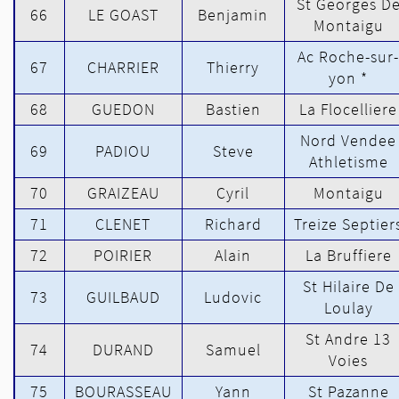
St Georges D
66
LE GOAST
Benjamin
Montaigu
Ac Roche-sur-
67
CHARRIER
Thierry
yon *
68
GUEDON
Bastien
La Flocelliere
Nord Vendee
69
PADIOU
Steve
Athletisme
70
GRAIZEAU
Cyril
Montaigu
71
CLENET
Richard
Treize Septier
72
POIRIER
Alain
La Bruffiere
St Hilaire De
73
GUILBAUD
Ludovic
Loulay
St Andre 13
74
DURAND
Samuel
Voies
75
BOURASSEAU
Yann
St Pazanne