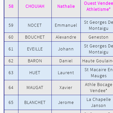
Ouest Vende
58
CHOUIAH
Nathalie
Athletisme*
St Georges D
59
NOCET
Emmanuel
Montaigu
60
BOUCHET
Alexandre
Geneston
St Georges D
61
EVEILLE
Johann
Montaigu
62
BARON
Daniel
Haute Goulain
St Macaire En
63
HUET
Laurent
Mauges
Athle Bocage
64
MAUGAT
Xavier
Vendee*
La Chapelle
65
BLANCHET
Jerome
Janson