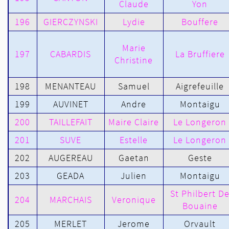
Claude
Yon
196
GIERCZYNSKI
Lydie
Bouffere
Marie
197
CABARDIS
La Bruffiere
Christine
198
MENANTEAU
Samuel
Aigrefeuille
199
AUVINET
Andre
Montaigu
200
TAILLEFAIT
Maire Claire
Le Longeron
201
SUVE
Estelle
Le Longeron
202
AUGEREAU
Gaetan
Geste
203
GEADA
Julien
Montaigu
St Philbert D
204
MARCHAIS
Veronique
Bouaine
205
MERLET
Jerome
Orvault