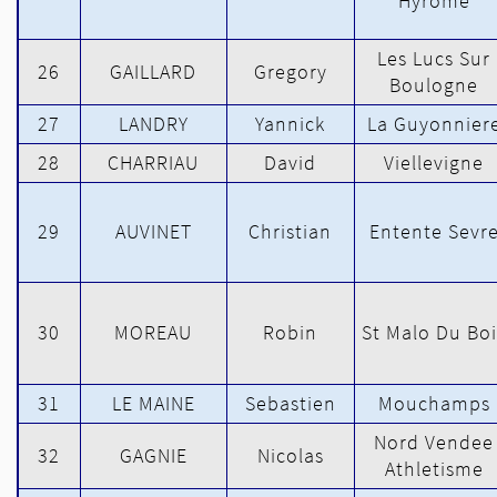
Hyrome
Les Lucs Sur
26
GAILLARD
Gregory
Boulogne
27
LANDRY
Yannick
La Guyonnier
28
CHARRIAU
David
Viellevigne
29
AUVINET
Christian
Entente Sevr
30
MOREAU
Robin
St Malo Du Boi
31
LE MAINE
Sebastien
Mouchamps
Nord Vendee
32
GAGNIE
Nicolas
Athletisme