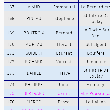
167
VIAUD
Emmanuel
La Bernardier
St Hilaire De
168
PINEAU
Stephane
Loulay
La Roche Sur
169
BOUTROIX
Bernard
Yon
170
MOREAU
Florent
St Fulgent
171
GUIBERT
Laurent
Bouffere
172
RICHARD
Vincent
Remouille
St Hilaire De
173
DANIEL
Herve
Loulay
174
PHILIPPE
Ronan
Montaigu
175
BERTRAND
Carine
Abv Pouzauge
176
CIERCO
Pascal
Le Haillan