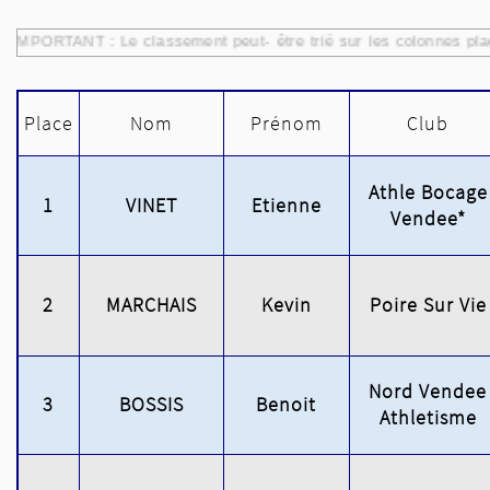
IMPORTANT : Le classement peut- être trié sur les colonnes pla
Place
Nom
Prénom
Club
Athle Bocage
1
VINET
Etienne
Vendee*
2
MARCHAIS
Kevin
Poire Sur Vie
Nord Vendee
3
BOSSIS
Benoit
Athletisme