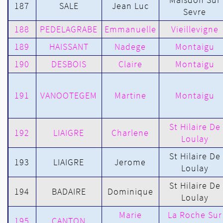
187
SALE
Jean Luc
Sevre
188
PEDELAGRABE
Emmanuelle
Vieillevigne
189
HAISSANT
Nadege
Montaigu
190
DESBOIS
Claire
Montaigu
191
VANOOTEGEM
Martine
Montaigu
St Hilaire De
192
LIAIGRE
Charlene
Loulay
St Hilaire De
193
LIAIGRE
Jerome
Loulay
St Hilaire De
194
BADAIRE
Dominique
Loulay
Marie
La Roche Sur
195
CANTON