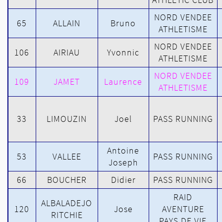
NORD VENDEE
65
ALLAIN
Bruno
ATHLETISME
NORD VENDEE
106
AIRIAU
Yvonnic
ATHLETISME
NORD VENDEE
109
JAMET
Laurence
ATHLETISME
33
LIMOUZIN
Joel
PASS RUNNING
Antoine
53
VALLEE
PASS RUNNING
Joseph
66
BOUCHER
Didier
PASS RUNNING
RAID
ALBALADEJO
120
Jose
AVENTURE
RITCHIE
PAYS DE VIE