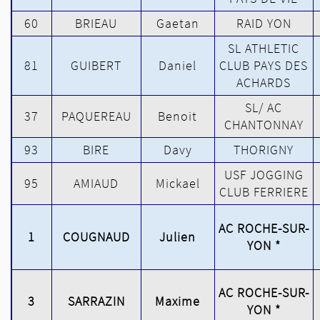
60
BRIEAU
Gaetan
RAID YON
SL ATHLETIC
81
GUIBERT
Daniel
CLUB PAYS DES
ACHARDS
SL/ AC
37
PAQUEREAU
Benoit
CHANTONNAY
93
BIRE
Davy
THORIGNY
USF JOGGING
95
AMIAUD
Mickael
CLUB FERRIERE
AC ROCHE-SUR-
1
COUGNAUD
Julien
YON *
AC ROCHE-SUR-
3
SARRAZIN
Maxime
YON *