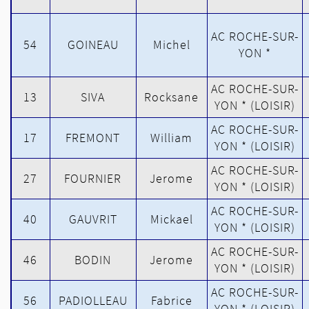
AC ROCHE-SUR-
54
GOINEAU
Michel
YON *
AC ROCHE-SUR-
13
SIVA
Rocksane
YON * (LOISIR)
AC ROCHE-SUR-
17
FREMONT
William
YON * (LOISIR)
AC ROCHE-SUR-
27
FOURNIER
Jerome
YON * (LOISIR)
AC ROCHE-SUR-
40
GAUVRIT
Mickael
YON * (LOISIR)
AC ROCHE-SUR-
46
BODIN
Jerome
YON * (LOISIR)
AC ROCHE-SUR-
56
PADIOLLEAU
Fabrice
YON * (LOISIR)