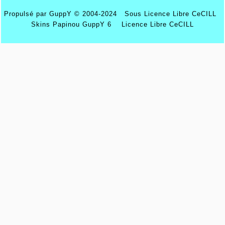
Propulsé par GuppY
© 2004-2024
Sous Licence Libre CeCILL
Skins Papinou GuppY 6
Licence Libre CeCILL