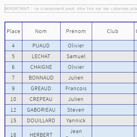
IMPORTANT : Le classement peut- être trié sur les colonnes pla
Place
Nom
Prénom
Club
4
PUAUD
Olivier
5
LECHAT
Samuel
6
CHAIGNE
Olivier
7
BONNAUD
Julien
9
GREAUD
Francois
10
CREPEAU
Julien
12
GABORIEAU
Steven
15
DOUILLARD
Yannick
Jean
18
HERBERT