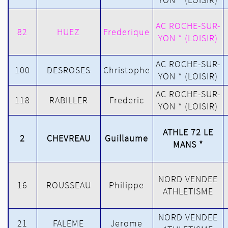
AC ROCHE-SUR-
82
HUEZ
Frederique
YON * (LOISIR)
AC ROCHE-SUR-
100
DESROSES
Christophe
YON * (LOISIR)
AC ROCHE-SUR-
118
RABILLER
Frederic
YON * (LOISIR)
ATHLE 72 LE
2
CHEVREAU
Guillaume
MANS *
NORD VENDEE
16
ROUSSEAU
Philippe
ATHLETISME
NORD VENDEE
21
FALEME
Jerome