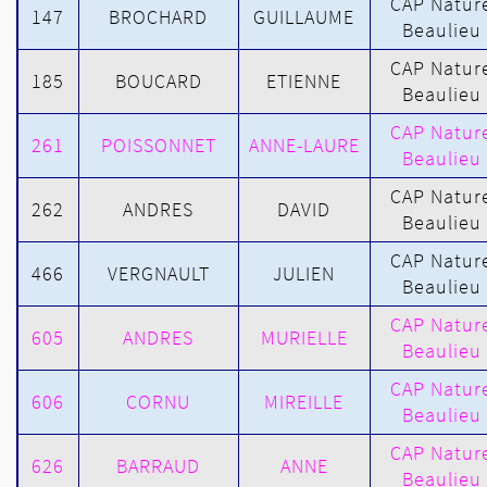
CAP Natur
147
BROCHARD
GUILLAUME
Beaulieu
CAP Natur
185
BOUCARD
ETIENNE
Beaulieu
CAP Natur
261
POISSONNET
ANNE-LAURE
Beaulieu
CAP Natur
262
ANDRES
DAVID
Beaulieu
CAP Natur
466
VERGNAULT
JULIEN
Beaulieu
CAP Natur
605
ANDRES
MURIELLE
Beaulieu
CAP Natur
606
CORNU
MIREILLE
Beaulieu
CAP Natur
626
BARRAUD
ANNE
Beaulieu