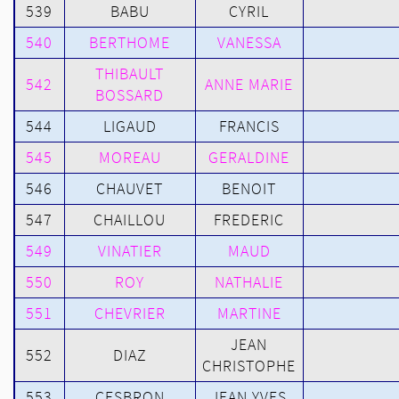
539
BABU
CYRIL
540
BERTHOME
VANESSA
THIBAULT
542
ANNE MARIE
BOSSARD
544
LIGAUD
FRANCIS
545
MOREAU
GERALDINE
546
CHAUVET
BENOIT
547
CHAILLOU
FREDERIC
549
VINATIER
MAUD
550
ROY
NATHALIE
551
CHEVRIER
MARTINE
JEAN
552
DIAZ
CHRISTOPHE
553
CESBRON
JEAN YVES