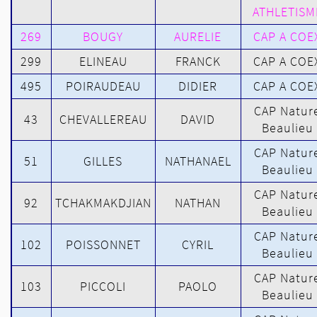
ATHLETISM
269
BOUGY
AURELIE
CAP A COE
299
ELINEAU
FRANCK
CAP A COE
495
POIRAUDEAU
DIDIER
CAP A COE
CAP Natur
43
CHEVALLEREAU
DAVID
Beaulieu
CAP Natur
51
GILLES
NATHANAEL
Beaulieu
CAP Natur
92
TCHAKMAKDJIAN
NATHAN
Beaulieu
CAP Natur
102
POISSONNET
CYRIL
Beaulieu
CAP Natur
103
PICCOLI
PAOLO
Beaulieu