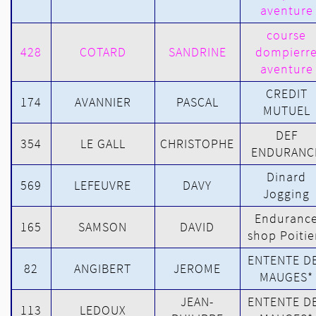
aventure
course
428
COTARD
SANDRINE
dompierr
aventure
CREDIT
174
AVANNIER
PASCAL
MUTUEL
DEF
354
LE GALL
CHRISTOPHE
ENDURANC
Dinard
569
LEFEUVRE
DAVY
Jogging
Enduranc
165
SAMSON
DAVID
shop Poitie
ENTENTE D
82
ANGIBERT
JEROME
MAUGES*
JEAN-
ENTENTE D
113
LEDOUX