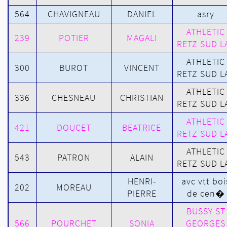
564
CHAVIGNEAU
DANIEL
asry
ATHLETIC
239
POTIER
MAGALI
RETZ SUD L
ATHLETIC
300
BUROT
VINCENT
RETZ SUD L
ATHLETIC
336
CHESNEAU
CHRISTIAN
RETZ SUD L
ATHLETIC
421
DOUCET
BEATRICE
RETZ SUD L
ATHLETIC
543
PATRON
ALAIN
RETZ SUD L
HENRI-
avc vtt boi
202
MOREAU
PIERRE
de cen�
BUSSY ST
566
POURCHET
SONIA
GEORGES