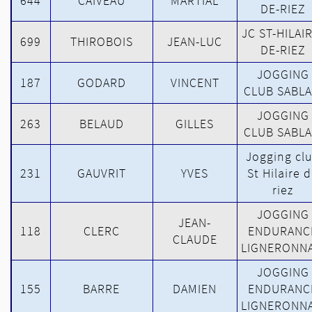
644
CAIVEAU
MARTIAL
DE-RIEZ
JC ST-HILAI
699
THIROBOIS
JEAN-LUC
DE-RIEZ
JOGGING
187
GODARD
VINCENT
CLUB SABLA
JOGGING
263
BELAUD
GILLES
CLUB SABLA
Jogging cl
231
GAUVRIT
YVES
St Hilaire 
riez
JOGGING
JEAN-
118
CLERC
ENDURANC
CLAUDE
LIGNERONNA
JOGGING
155
BARRE
DAMIEN
ENDURANC
LIGNERONNA