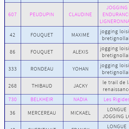
JOGGING
607
PEUDUPIN
CLAUDINE
ENDURANC
LIGNERONNA
jogging lois
42
FOUQUET
MAXIME
bretignolla
jogging lois
86
FOUQUET
ALEXIS
bretignolla
jogging lois
333
RONDEAU
YOHAN
bretignolla
le trail de 
268
THIBAUD
JACKY
renaissanc
730
BELKHEIR
NADIA
Les Rigide
LONGUE
36
MERCEREAU
MICKAEL
JOGGING L
LONGUE