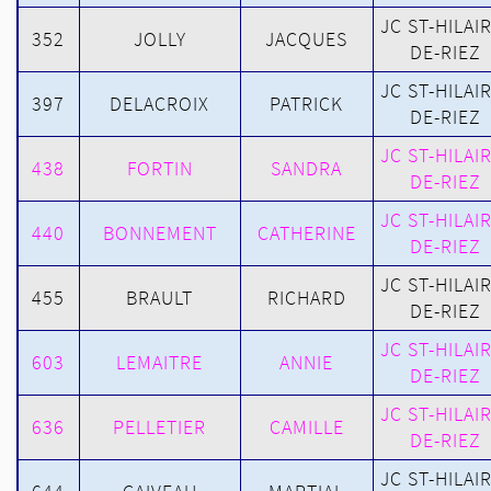
JC ST-HILAI
352
JOLLY
JACQUES
DE-RIEZ
JC ST-HILAI
397
DELACROIX
PATRICK
DE-RIEZ
JC ST-HILAI
438
FORTIN
SANDRA
DE-RIEZ
JC ST-HILAI
440
BONNEMENT
CATHERINE
DE-RIEZ
JC ST-HILAI
455
BRAULT
RICHARD
DE-RIEZ
JC ST-HILAI
603
LEMAITRE
ANNIE
DE-RIEZ
JC ST-HILAI
636
PELLETIER
CAMILLE
DE-RIEZ
JC ST-HILAI