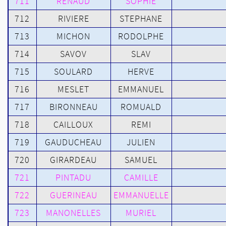
711
RENAUD
SOPHIE
712
RIVIERE
STEPHANE
713
MICHON
RODOLPHE
714
SAVOV
SLAV
715
SOULARD
HERVE
716
MESLET
EMMANUEL
717
BIRONNEAU
ROMUALD
718
CAILLOUX
REMI
719
GAUDUCHEAU
JULIEN
720
GIRARDEAU
SAMUEL
721
PINTADU
CAMILLE
722
GUERINEAU
EMMANUELLE
723
MANONELLES
MURIEL