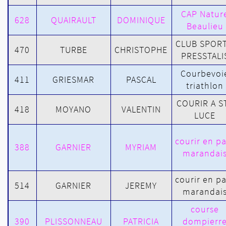
CAP Natur
628
QUAIRAULT
DOMINIQUE
Beaulieu
CLUB SPORT
470
TURBE
CHRISTOPHE
PRESSTALI
Courbevoi
411
GRIESMAR
PASCAL
triathlon
COURIR A S
418
MOYANO
VALENTIN
LUCE
courir en p
388
GARNIER
MYRIAM
marandai
courir en p
514
GARNIER
JEREMY
marandai
course
390
PLISSONNEAU
PATRICIA
dompierr