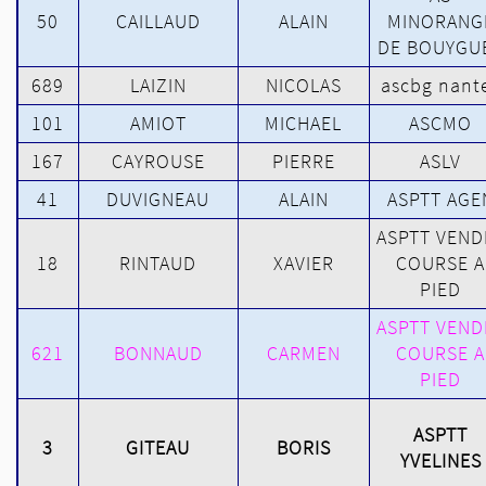
50
CAILLAUD
ALAIN
MINORANG
DE BOUYGU
689
LAIZIN
NICOLAS
ascbg nant
101
AMIOT
MICHAEL
ASCMO
167
CAYROUSE
PIERRE
ASLV
41
DUVIGNEAU
ALAIN
ASPTT AGE
ASPTT VEND
18
RINTAUD
XAVIER
COURSE A
PIED
ASPTT VEND
621
BONNAUD
CARMEN
COURSE A
PIED
ASPTT
3
GITEAU
BORIS
YVELINES