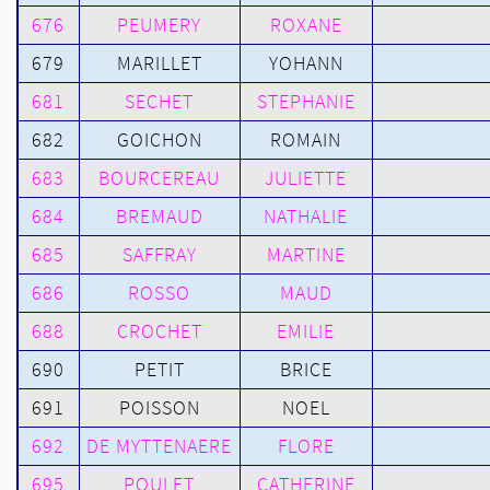
676
PEUMERY
ROXANE
679
MARILLET
YOHANN
681
SECHET
STEPHANIE
682
GOICHON
ROMAIN
683
BOURCEREAU
JULIETTE
684
BREMAUD
NATHALIE
685
SAFFRAY
MARTINE
686
ROSSO
MAUD
688
CROCHET
EMILIE
690
PETIT
BRICE
691
POISSON
NOEL
692
DE MYTTENAERE
FLORE
695
POULET
CATHERINE