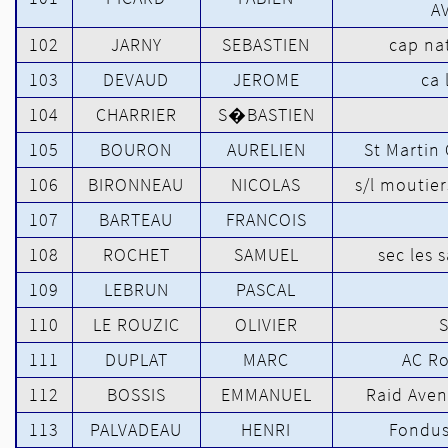
A
102
JARNY
SEBASTIEN
cap na
103
DEVAUD
JEROME
ca 
104
CHARRIER
S�BASTIEN
105
BOURON
AURELIEN
St Martin
106
BIRONNEAU
NICOLAS
s/l moutier
107
BARTEAU
FRANCOIS
108
ROCHET
SAMUEL
sec les 
109
LEBRUN
PASCAL
110
LE ROUZIC
OLIVIER
111
DUPLAT
MARC
AC Ro
112
BOSSIS
EMMANUEL
Raid Aven
113
PALVADEAU
HENRI
Fondus