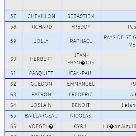
57
CHEVILLON
SEBASTIEN
58
RICHARD
FREDDY
Pa
PAYS DE ST G
59
JOLLY
RAPHAEL
VE
JEAN-
60
HERBERT
FRAN�OIS
61
PASQUIET
JEAN-PAUL
62
GUEDON
EMMANUEL
R
63
PATRON
FREDERIC
A 
64
JOSLAIN
BENOIT
l ela
65
BAILLARGEAU
NICOLAS
66
VOEGEL�
CYRIL
Lu�onAiguil