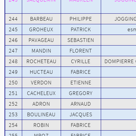
244
BARBEAU
PHILIPPE
JOGGING
245
GROHEUX
PATRICK
esm
246
PAVAGEAU
SEBASTIEN
247
MANDIN
FLORENT
248
ROCHETEAU
CYRILLE
DOMPIERRE 
249
HUCTEAU
FABRICE
250
VERDON
ETIENNE
251
CACHELEUX
GREGORY
252
ADRON
ARNAUD
253
BOULINEAU
JACQUES
254
ROBIN
FABRICE
255
MROZ
FABRICE