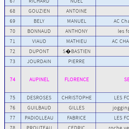
67
RICHARD
NOEL
68
GOUZIEN
ANTOINE
69
BELY
MANUEL
AC Ch
70
BONNAUD
ANTHONY
les 
71
VIAUD
MATHIEU
AC CH
72
DUPONT
S�BASTIEN
73
JOURDAIN
PIERRE
74
AUPINEL
FLORENCE
S
75
DESROSES
CHRISTOPHE
LES F
76
GUILBAUD
GILLES
joggin
77
PADIOLLEAU
FABRICE
LES F
78
PROUTEAU
CEDRIC
roche ve