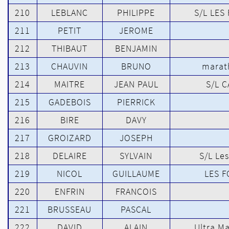
210
LEBLANC
PHILIPPE
S/L LE
211
PETIT
JEROME
212
THIBAUT
BENJAMIN
213
CHAUVIN
BRUNO
marat
214
MAITRE
JEAN PAUL
S/L C
215
GADEBOIS
PIERRICK
216
BIRE
DAVY
217
GROIZARD
JOSEPH
218
DELAIRE
SYLVAIN
S/L Le
219
NICOL
GUILLAUME
LES 
220
ENFRIN
FRANCOIS
221
BRUSSEAU
PASCAL
222
DAVID
ALAIN
Ultra M