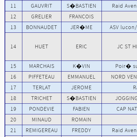
11
GAUVRIT
S�BASTIEN
Raid Aven
12
GRELIER
FRANCOIS
13
BONNAUDET
JER�ME
ASV lucon
14
HUET
ERIC
JC ST H
15
MARCHAIS
K�VIN
Poir� su
16
PIFFETEAU
EMMANUEL
NORD VEN
17
TERLAT
JEROME
R
18
TRICHET
S�BASTIEN
JOGGING
19
PONDEVIE
FABIEN
CAP NA
20
MINAUD
ROMAIN
21
REMIGEREAU
FREDDY
Raid Aven