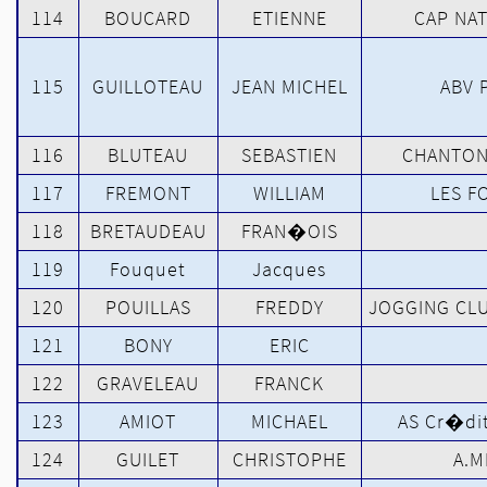
114
BOUCARD
ETIENNE
CAP NA
115
GUILLOTEAU
JEAN MICHEL
ABV 
116
BLUTEAU
SEBASTIEN
CHANTON
117
FREMONT
WILLIAM
LES F
118
BRETAUDEAU
FRAN�OIS
119
Fouquet
Jacques
120
POUILLAS
FREDDY
JOGGING CLU
121
BONY
ERIC
122
GRAVELEAU
FRANCK
123
AMIOT
MICHAEL
AS Cr�di
124
GUILET
CHRISTOPHE
A.M