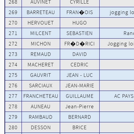
268
AUVINET
CYRILLE
269
BARRETEAU
FRAN�OIS
jogging lo
270
HERVOUET
HUGO
271
MILCENT
SEBASTIEN
Ran
272
MICHON
FR�D�RICI
Jogging loi
273
REMAUD
DAVID
274
MACHERET
CEDRIC
275
GAUVRIT
JEAN - LUC
276
SARCIAUX
JEAN-MARIE
277
FRANCHETEAU
GUILLAUME
AC PAY
278
AUNEAU
Jean-Pierre
279
RAMBAUD
BERNARD
280
DESSON
BRICE