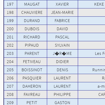
197
MAUGAT
XAVIER
KEKE
198
CHAUVIERE
JEAN-MARIE
199
DURAND
FABRICE
200
DUBOIS
DAVID
201
RICHARD
PASCAL
202
PIPAUD
SYLVAIN
203
PARENT
J�R�ME
Les 
204
FETIVEAU
DIDIER
205
BOISSINOT
DENIS
Runnin
206
PASQUIER
LAURENT
R
207
DAHERON
LAURENT
a-m
208
FAVREAU
PHILIPPE
CA
209
PETIT
GASTON