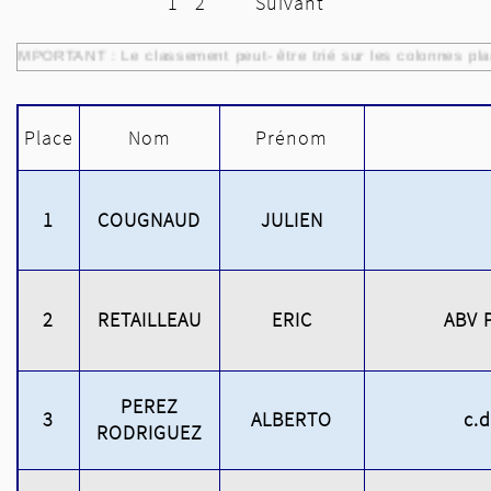
1
2
Suivant
IMPORTANT : Le classement peut- être trié sur les colonnes pla
Place
Nom
Prénom
1
COUGNAUD
JULIEN
2
RETAILLEAU
ERIC
ABV 
PEREZ
3
ALBERTO
c.d
RODRIGUEZ