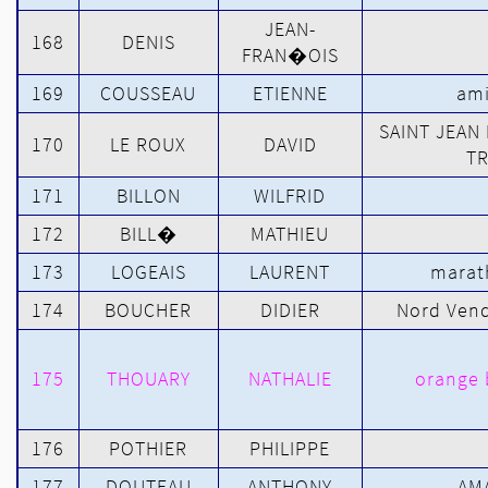
JEAN-
168
DENIS
FRAN�OIS
169
COUSSEAU
ETIENNE
am
SAINT JEAN
170
LE ROUX
DAVID
T
171
BILLON
WILFRID
172
BILL�
MATHIEU
173
LOGEAIS
LAURENT
marat
174
BOUCHER
DIDIER
Nord Ven
175
THOUARY
NATHALIE
orange 
176
POTHIER
PHILIPPE
177
DOUTEAU
ANTHONY
AM