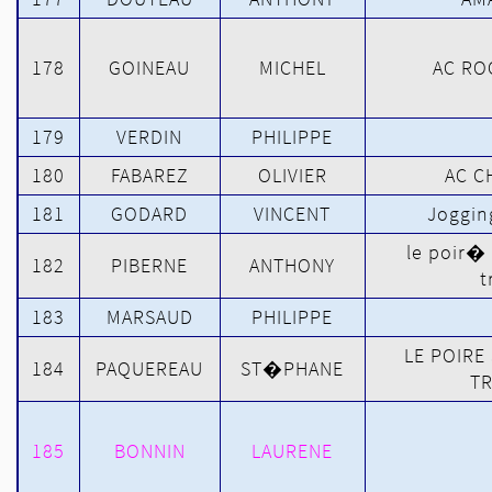
178
GOINEAU
MICHEL
AC RO
179
VERDIN
PHILIPPE
180
FABAREZ
OLIVIER
AC C
181
GODARD
VINCENT
Joggin
le poir�
182
PIBERNE
ANTHONY
t
183
MARSAUD
PHILIPPE
LE POIRE
184
PAQUEREAU
ST�PHANE
T
185
BONNIN
LAURENE