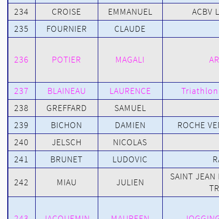
234
CROISE
EMMANUEL
ACBV 
235
FOURNIER
CLAUDE
236
POTIER
MAGALI
AR
237
BLAINEAU
LAURENCE
Triathlon
238
GREFFARD
SAMUEL
239
BICHON
DAMIEN
ROCHE VE
240
JELSCH
NICOLAS
241
BRUNET
LUDOVIC
R
SAINT JEAN
242
MIAU
JULIEN
T
243
JACQUEMIN
MAUREEN
JOGGING