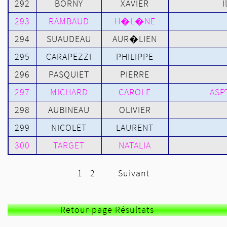
292
BORNY
XAVIER
I
293
RAMBAUD
H�L�NE
294
SUAUDEAU
AUR�LIEN
295
CARAPEZZI
PHILIPPE
296
PASQUIET
PIERRE
297
MICHARD
CAROLE
ASP
298
AUBINEAU
OLIVIER
299
NICOLET
LAURENT
300
TARGET
NATALIA
1
2
Suivant
Retour page Résultats