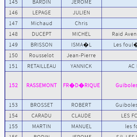
145
BARDIN
JEROME
146
LEPAGE
JULIEN
147
Michaud
Chris
148
DUCEPT
MICHEL
Raid Aven
149
BRISSON
ISMA�L
Les foul
150
Rousselot
Jean-Pierre
151
RETAILLEAU
YANNICK
AC
152
RASSEMONT
FR�D�RIQUE
Guibole
153
BROSSET
ROBERT
Guibole
154
CARADU
CLAUDE
LES F
155
MARTIN
MANUEL
les 
156
BODIN
JEROME
S/L LE