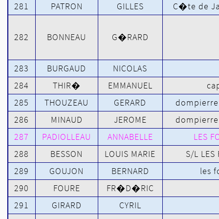
281
PATRON
GILLES
C�te de Ja
282
BONNEAU
G�RARD
283
BURGAUD
NICOLAS
284
THIR�
EMMANUEL
ca
285
THOUZEAU
GERARD
dompierre
286
MINAUD
JEROME
dompierre
287
PADIOLLEAU
ANNABELLE
LES F
288
BESSON
LOUIS MARIE
S/L LE
289
GOUJON
BERNARD
les 
290
FOURE
FR�D�RIC
291
GIRARD
CYRIL