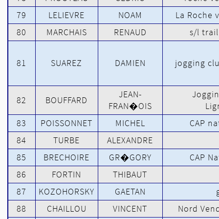
79
LELIEVRE
NOAM
La Roche 
80
MARCHAIS
RENAUD
s/l trai
81
SUAREZ
DAMIEN
jogging clu
JEAN-
Joggi
82
BOUFFARD
FRAN�OIS
Lig
83
POISSONNET
MICHEL
CAP na
84
TURBE
ALEXANDRE
85
BRECHOIRE
GR�GORY
CAP Na
86
FORTIN
THIBAUT
87
KOZOHORSKY
GAETAN
88
CHAILLOU
VINCENT
Nord Ven