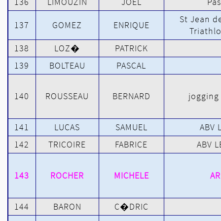
136
LIMOUZIN
JOEL
Pas
St Jean 
137
GOMEZ
ENRIQUE
Triathl
138
LOZ�
PATRICK
139
BOLTEAU
PASCAL
140
ROUSSEAU
BERNARD
jogging 
141
LUCAS
SAMUEL
ABV L
142
TRICOIRE
FABRICE
ABV L
143
ROCHER
MICHELE
AR
144
BARON
C�DRIC