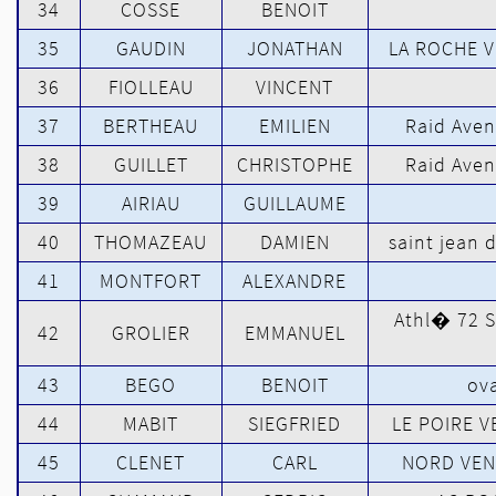
34
COSSE
BENOIT
35
GAUDIN
JONATHAN
LA ROCHE 
36
FIOLLEAU
VINCENT
37
BERTHEAU
EMILIEN
Raid Aven
38
GUILLET
CHRISTOPHE
Raid Aven
39
AIRIAU
GUILLAUME
40
THOMAZEAU
DAMIEN
saint jean 
41
MONTFORT
ALEXANDRE
Athl� 72 S
42
GROLIER
EMMANUEL
43
BEGO
BENOIT
ova
44
MABIT
SIEGFRIED
LE POIRE 
45
CLENET
CARL
NORD VEN