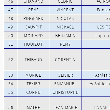
46
CHAMAND
CEDRIC
AC RO
47
RENE
VINCENT
Fonten
48
RINGEARD
NICOLAS
a
49
GAUVRIT
MICKAEL
LES F
50
MOINARD
BENJAMIN
cap na
51
HOUIZOT
REMY
52
THIBAUD
CORENTIN
53
MORICE
OLIVIER
Athleti
54
TEXIER
EMMANUEL
Les Sables
55
CORNU
CHRISTOPHE
56
MATHE
JEAN-MARIE
LA VAI