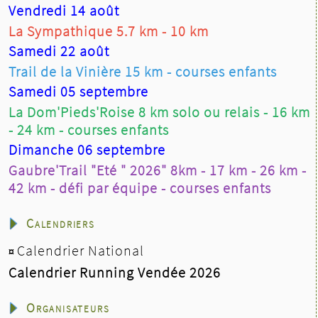
Sophie Savage Course Pédestre Notre Dame de
Vendredi 14 août
Monts 1h55'15"
La Sympathique 5.7 km - 10 km
Hom.
Samedi 22 août
Jean Philippe Levrel Racing Club Nantais
1h33'33"
Trail de la Vinière 15 km - courses enfants
Alain Mens Racing Club Nantais 1h33'57"
Samedi 05 septembre
Dominique Cottenceau Athlé Bocage Vendée
La Dom'Pieds'Roise 8 km solo ou relais - 16 km
1h35'45"
- 24 km - courses enfants
E
t,
le 3 Octobre 2015, le CPNDM accueillera les
Dimanche 06 septembre
Championnats de France de Marche Nordique
Gaubre'Trail "Eté " 2026" 8km - 17 km - 26 km -
42 km - défi par équipe - courses enfants
Calendriers
Calendrier National
¤
Calendrier Running Vendée 2026
Organisateurs