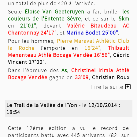
un total de plus de 420 à l’arrivée.
Seule
Éloïse Van Geeteruyen
a fait briller
les
couleurs de l'Entente Sèvre
, et ce sur le
5km
en
21'01"
, devant
Valérie Bitaudeau AC
Chantonnay 24'17"
, et
Marina Bodet 25'00"
.
Pour les hommes,
Pierre Maraval Athlétic Club
la Roche
l'emporte en
16'24"
,
Thibault
Menanteau Athlé Bocage Vendée 16'56"
,
Cédric
Vincent 17'00"
.
Dans l'épreuve des
As
,
Christinel Irimia Athlé
Bocage Vendée
gagne en
33'09
,
Christian Roux
CAP Saumur 33'51"
,
Manuel Batadière Running
Lire la suite
Val DH 34'17"
.
Chez les
féminines
,
Claudine Noiraud
du
Sèvre
Le Trail de la Vallée de l'Yon
- le
12/10/2014 :
Bocage Athlétic Club 41'12"
,
Sylvie Cesbron
18:54
45'37"
,
Annabelle Dufrien 45'50"
.
Palmarès
5km
10km
Cette 12ème édition a vu le record de
participants battu avec 445 arrivants (82 sur