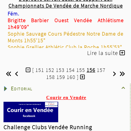
Championnats De Vendée de Marche Nordique
Fém.
Brigitte Barbier Ouest Vendée Athlétisme
1h49'09"
Sophie Sauvage Cours Pédestre Notre Dame de
Monts 1h55'15"
Sophie Grellier Athlétic Club la Roche 1h55'53"
Lire la suite
Hom.
Dominique Cottenceau Athlé Bocage Vendée
1h35'45"
[
151
152
153
154
155
156
157
Fabien Garnier Athlé Bocage Vendée 1h39'02"
158
159
160
]
Christian Ricard Athlé Bocage Vendée 1h40'03"
Editorial

Championnats Régionaux de Marche Nordique
Fém.
Courir en Vendée
Jacqueline Caillet Racing Club Nantais
1h45'42"
Brigitte Barbier Ouest Vendée Athlétisme
1h49'09"
Challenge Clubs Vendée Running