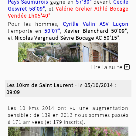
Pays Saumurois
gagne en
57'30"
devant
Cécile
Gesvret 58'09"
, et
Valérie Grelier Athlé Bocage
Vendée 1h05'40"
.
Pour les hommes,
Cyrille Valin ASV Luçon
l'emporte en
50'07"
,
Xavier Blanchard 50'09"
,
et
Nicolas Vergnaud Sèvre Bocage AC 50'15"
.
Lire la suite
Les 10km de Saint Laurent
- le
05/10/2014 :
09:09
Les 10 kms 2014 ont vu une augmentation
François Guinaudeau sous ses nouvelles
sensible : de 139 en 2013 nous sommes passés
couleurs
à 171 arrivées (et 179 inscrits).
Et sur le
20km
,
Valérie Guérin Athlé Bocage
Vendée 1h38'57"
,
Cécilia Guitton Athlé Bocage