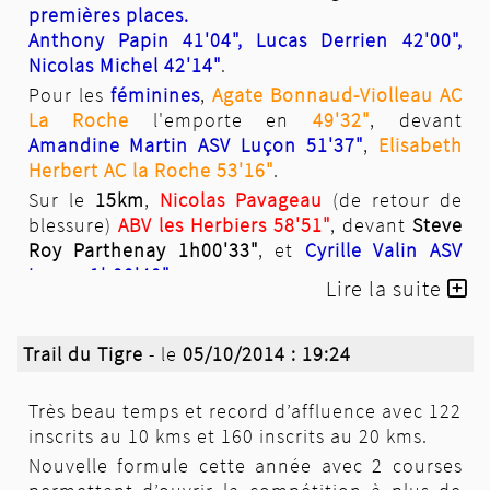
premières places.
Anthony Papin 41'04", Lucas Derrien 42'00",
Nicolas Michel 42'14"
.
Pour les
féminines
,
Agate Bonnaud-Violleau AC
La Roche
l'emporte en
49'32"
, devant
Amandine Martin ASV Luçon 51'37"
,
Elisabeth
Herbert AC la Roche 53'16"
.
Sur le
15km
,
Nicolas Pavageau
(de retour de
blessure)
ABV les Herbiers 58'51"
, devant
Steve
Roy Parthenay 1h00'33"
, et
Cyrille Valin ASV
Luçon 1h00'40"
.
Lire la suite
Pour les
féminines
,
Estelle Herbreteau
1h19'33"
,
Patricia Mériau 1h19'53"
et
Vanessa
Trail du Tigre
- le
05/10/2014 : 19:24
Turquand 1h23'56"
.
Sur le
30km
,
encore une
victoire
de
Julien Cougnaud AC la Roche
dans
Très beau temps et record d’affluence avec 122
le temps de
2h00'27"
, devant
Matthias Jaulin
inscrits au 10 kms et 160 inscrits au 20 kms.
ABV les Herbiers 2h02'35"
, et
Yann Maurage
Nouvelle formule cette année avec 2 courses
ASPTT Angers 2h08'21"
.