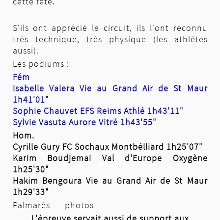
cette fête.
S'ils ont apprécié le circuit, ils l'ont reconnu
très technique, très physique (les athlètes
aussi).
Les podiums :
Fém
Isabelle Valera Vie au Grand Air de St Maur
1h41'01"
Sophie Chauvet EFS Reims Athlé 1h43'11"
Sylvie Vasuta Aurore Vitré 1h43'55"
Hom.
Cyrille Gury FC Sochaux Montbélliard 1h25'07"
Karim Boudjemai Val d'Europe Oxygène
1h25'30"
Hakim Bengoura Vie au Grand Air de St Maur
1h29'33"
Palmarès
photos
L'épreuve servait aussi de support aux