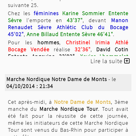
suivante 25.
Chez les
féminines
Karine Sommier Entente
Sèvre
l'emporte en
43'37"
, devant
Manon
Renaudet Sèvre Athlétic Club du Bocage
45'02"
,
Anne Billaud Entente Sèvre 46'41"
.
Pour les
hommes
,
Christinel Irimia Athlé
Bocage Vendée
réalise
32'36"
,
David Cotin
Entente Angevine 33'02"
,
Xavier Lhommelet
Lire la suite
Entente Sèvre 33'04"
.
Palmarès
photos
Marche Nordique Notre Dame de Monts
- le
04/10/2014 : 21:34
Cet après-midi, à
Notre Dame de Monts
, 3ème
manche du
Marche Nordique Tour
. Tout avait
été fait pour la réussite de cette journée,
même les initiateurs de cette Marche Nordique
Tour sont venus du Bas-Rhin pour participer à