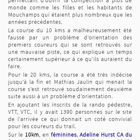
permettant d’ouvrir la compétition à plus de
Chez les
féminines
,
Isabelle Blanchard AC la
monde comme les filles et les habitants de
Roche 2h46'59"
,
Séverine Chabirand Entente
Mouchamps qui étaient plus nombreux que les
Sèvre 2h50'58"
,
Anne Harache les Kékés du
années précédentes.
Bocage 2h57'56"
.
La course du 10 kms a malheureusement été
Palmarès
10km
15km
30km
faussé par un problème d’orientation des
premiers coureurs qui se sont retrouvés sur
une mauvaise piste, ce qui explique un temps
certainement supérieur à ce qu’ils auraient du
faire.
Pour le 20 kms, la course a été très indécise
jusqu’à la fin et Mathias Jaulin qui menait la
course s’est retrouvé soudainement deuxième
suite aussi à un problème d’orientation.
En ajoutant les inscrits de la rando pédestre,
VTT, VTC, il y avait 1390 personnes sur le site
de l’arrivée ce qui donnait un coté convivial
pour les coureurs du trail.
Sur le
10km
, en
féminines
,
Adeline Hurst CA du