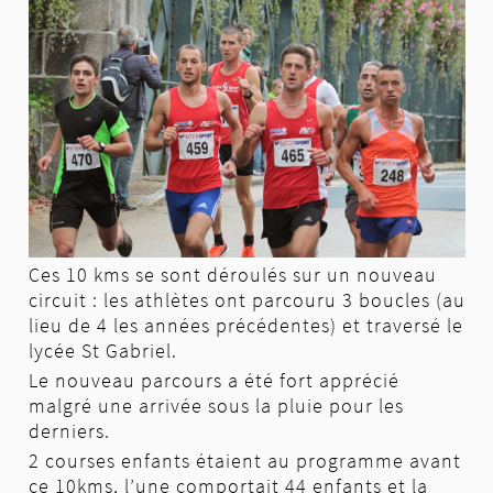
Vendée 1h44'10"
,
Pascale Charrier AC la Roche
1h49'46"
.
Chez les messieurs,
Sébastien Gauvrit 1h17'15"
,
ne croyait pas à sa victoire,
Mathias Jaulin
Athlé Bocage Vendée 1h17'40"
a fait une erreur
de parcours en fin de course.
Yoann Jadaud
Athlé Bocage Vendée 1h17'44"
complète le
podium.
Palmarès
10Km
20Km
photos
Ces 10 kms se sont déroulés sur un nouveau
circuit : les athlètes ont parcouru 3 boucles (au
lieu de 4 les années précédentes) et traversé le
lycée St Gabriel.
Le nouveau parcours a été fort apprécié
malgré une arrivée sous la pluie pour les
derniers.
2 courses enfants étaient au programme avant
ce 10kms, l’une comportait 44 enfants et la